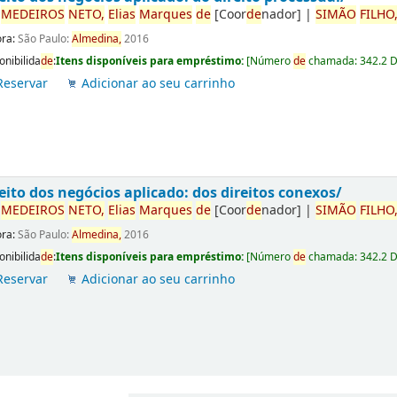
r
ME
DE
IROS
NETO,
Elias
Marques
de
[Coor
de
nador]
|
SIMÃO
FILHO
ora:
São Paulo:
Almedina,
2016
onibilida
de
:
Itens disponíveis para empréstimo:
[
Número
de
chamada:
342.2 
Reservar
Adicionar ao seu carrinho
eito dos negócios aplicado: dos direitos conexos/
r
ME
DE
IROS
NETO,
Elias
Marques
de
[Coor
de
nador]
|
SIMÃO
FILHO
ora:
São Paulo:
Almedina,
2016
onibilida
de
:
Itens disponíveis para empréstimo:
[
Número
de
chamada:
342.2 
Reservar
Adicionar ao seu carrinho