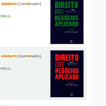
,
Adalberto
[Coor
de
nador]
.
D598
]
(2).
,
Adalberto
[Coor
de
nador]
.
D598
]
(2).