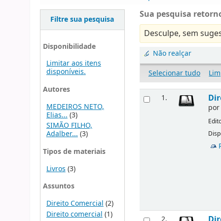
Sua pesquisa retorno
Filtre sua pesquisa
Desculpe, sem suges
Disponibilidade
Não realçar
Limitar aos itens
disponíveis.
Selecionar tudo
Lim
Autores
Dir
1.
MEDEIROS NETO,
po
Elias...
(3)
Edit
SIMÃO FILHO,
Adalber...
(3)
Disp
Tipos de materiais
Livros
(3)
Assuntos
Direito Comercial
(2)
Direito comercial
(1)
Dir
2.