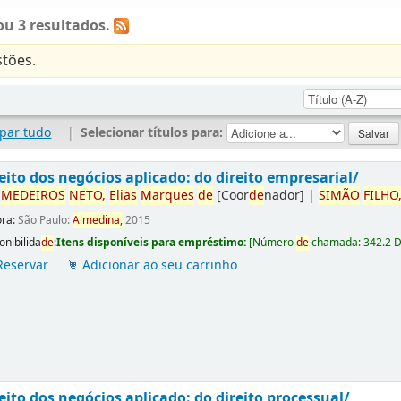
u 3 resultados.
tões.
par tudo
|
Selecionar títulos para:
eito dos negócios aplicado: do direito empresarial/
r
ME
DE
IROS
NETO,
Elias
Marques
de
[Coor
de
nador]
|
SIMÃO
FILHO
ora:
São Paulo:
Almedina,
2015
onibilida
de
:
Itens disponíveis para empréstimo:
[
Número
de
chamada:
342.2 
Reservar
Adicionar ao seu carrinho
eito dos negócios aplicado: do direito processual/