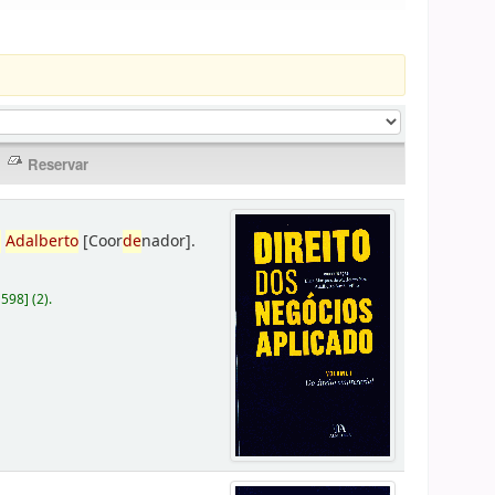
,
Adalberto
[Coor
de
nador]
.
D598
]
(2).