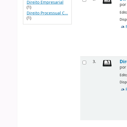
Direito Empresarial
po
(1)
Edit
Direito Processual C...
(1)
Disp
Dir
3.
po
Edit
Disp