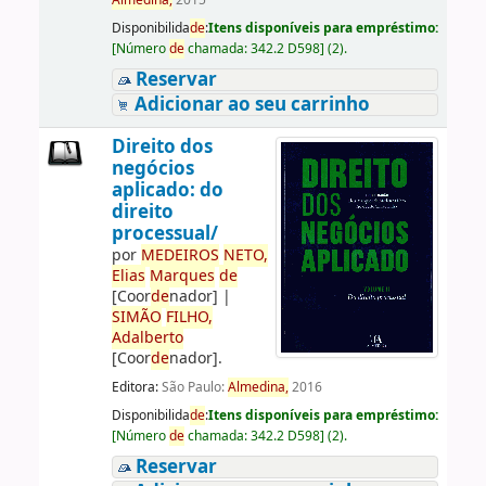
Almedina,
2015
Disponibilida
de
:
Itens disponíveis para empréstimo:
[
Número
de
chamada:
342.2 D598
]
(2).
Reservar
Adicionar ao seu carrinho
Direito dos
negócios
aplicado: do
direito
processual/
por
ME
DE
IROS
NETO,
Elias
Marques
de
[Coor
de
nador]
|
SIMÃO
FILHO,
Adalberto
[Coor
de
nador]
.
Editora:
São Paulo:
Almedina,
2016
Disponibilida
de
:
Itens disponíveis para empréstimo:
[
Número
de
chamada:
342.2 D598
]
(2).
Reservar