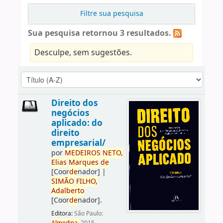
Filtre sua pesquisa
Sua pesquisa retornou 3 resultados.
Desculpe, sem sugestões.
Direito dos
negócios
aplicado: do
direito
empresarial/
por
ME
DE
IROS
NETO,
Elias
Marques
de
[Coor
de
nador]
|
SIMÃO
FILHO,
Adalberto
[Coor
de
nador]
.
Editora:
São Paulo: