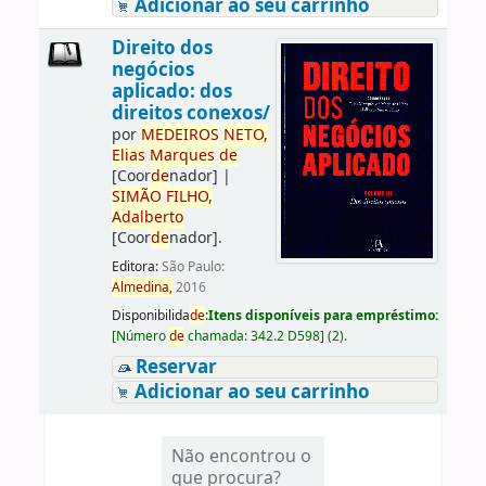
Adicionar ao seu carrinho
Direito dos
negócios
aplicado: dos
direitos conexos/
por
ME
DE
IROS
NETO,
Elias
Marques
de
[Coor
de
nador]
|
SIMÃO
FILHO,
Adalberto
[Coor
de
nador]
.
Editora:
São Paulo:
Almedina,
2016
Disponibilida
de
:
Itens disponíveis para empréstimo:
[
Número
de
chamada:
342.2 D598
]
(2).
Reservar
Adicionar ao seu carrinho
Não encontrou o
que procura?