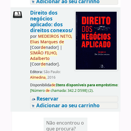
Adicionar ao seu carrinho
Direito dos
negócios
aplicado: dos
direitos conexos/
por
ME
DE
IROS
NETO,
Elias
Marques
de
[Coor
de
nador]
|
SIMÃO
FILHO,
Adalberto
[Coor
de
nador]
.
Editora:
São Paulo:
Almedina,
2016
Disponibilida
de
:
Itens disponíveis para empréstimo:
[
Número
de
chamada:
342.2 D598
]
(2).
Reservar
Adicionar ao seu carrinho
Não encontrou o
que procura?