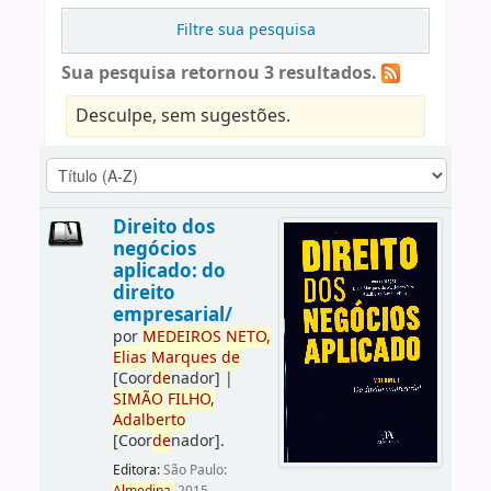
Filtre sua pesquisa
Sua pesquisa retornou 3 resultados.
Desculpe, sem sugestões.
Direito dos
negócios
aplicado: do
direito
empresarial/
por
ME
DE
IROS
NETO,
Elias
Marques
de
[Coor
de
nador]
|
SIMÃO
FILHO,
Adalberto
[Coor
de
nador]
.
Editora:
São Paulo: