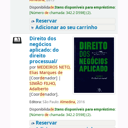
Almedina,
2015
Disponibilida
de
:
Itens disponíveis para empréstimo:
[
Número
de
chamada:
342.2 D598
]
(2).
Reservar
Adicionar ao seu carrinho
Direito dos
negócios
aplicado: do
direito
processual/
por
ME
DE
IROS
NETO,
Elias
Marques
de
[Coor
de
nador]
|
SIMÃO
FILHO,
Adalberto
[Coor
de
nador]
.
Editora:
São Paulo:
Almedina,
2016
Disponibilida
de
:
Itens disponíveis para empréstimo:
[
Número
de
chamada:
342.2 D598
]
(2).
Reservar