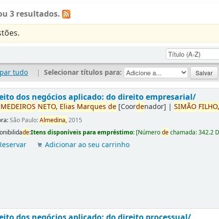
u 3 resultados.
tões.
par tudo
|
Selecionar títulos para:
eito dos negócios aplicado: do direito empresarial/
r
ME
DE
IROS
NETO,
Elias
Marques
de
[Coor
de
nador]
|
SIMÃO
FILHO
ora:
São Paulo:
Almedina,
2015
onibilida
de
:
Itens disponíveis para empréstimo:
[
Número
de
chamada:
342.2 
Reservar
Adicionar ao seu carrinho
eito dos negócios aplicado: do direito processual/