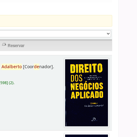
,
Adalberto
[Coor
de
nador]
.
D598
]
(2).