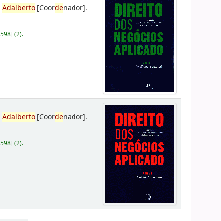
,
Adalberto
[Coor
de
nador]
.
D598
]
(2).
,
Adalberto
[Coor
de
nador]
.
D598
]
(2).