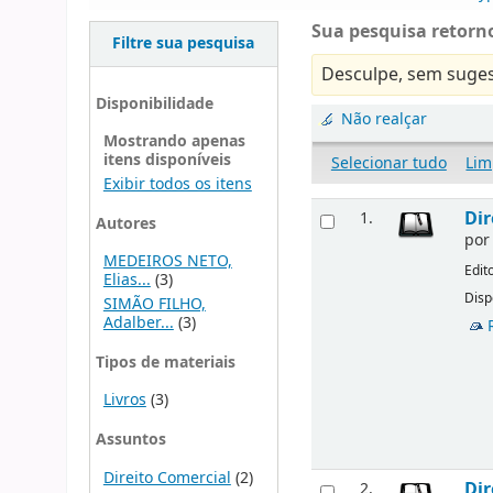
Sua pesquisa retorno
Filtre sua pesquisa
Desculpe, sem suges
Disponibilidade
Não realçar
Mostrando apenas
itens disponíveis
Selecionar tudo
Lim
Exibir todos os itens
Dir
1.
Autores
po
MEDEIROS NETO,
Edit
Elias...
(3)
Disp
SIMÃO FILHO,
Adalber...
(3)
Tipos de materiais
Livros
(3)
Assuntos
Direito Comercial
(2)
Dir
2.