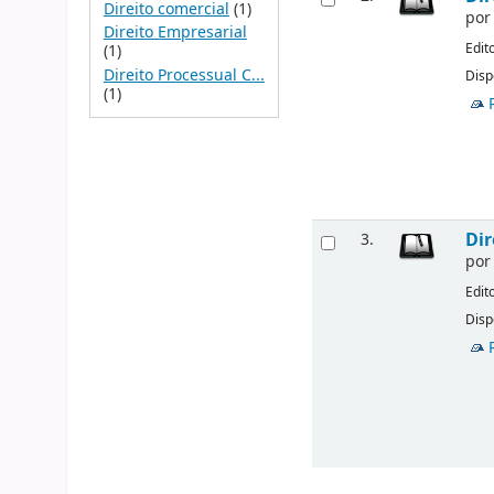
Direito comercial
(1)
po
Direito Empresarial
Edit
(1)
Direito Processual C...
Disp
(1)
Dir
3.
po
Edit
Disp