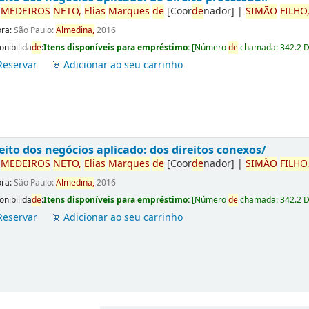
r
ME
DE
IROS
NETO,
Elias
Marques
de
[Coor
de
nador]
|
SIMÃO
FILHO
ora:
São Paulo:
Almedina,
2016
onibilida
de
:
Itens disponíveis para empréstimo:
[
Número
de
chamada:
342.2 
Reservar
Adicionar ao seu carrinho
eito dos negócios aplicado: dos direitos conexos/
r
ME
DE
IROS
NETO,
Elias
Marques
de
[Coor
de
nador]
|
SIMÃO
FILHO
ora:
São Paulo:
Almedina,
2016
onibilida
de
:
Itens disponíveis para empréstimo:
[
Número
de
chamada:
342.2 
Reservar
Adicionar ao seu carrinho