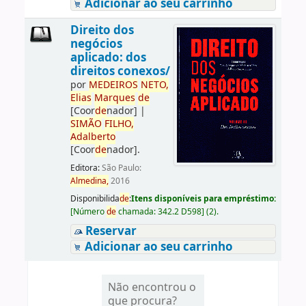
Adicionar ao seu carrinho
Direito dos
negócios
aplicado: dos
direitos conexos/
por
ME
DE
IROS
NETO,
Elias
Marques
de
[Coor
de
nador]
|
SIMÃO
FILHO,
Adalberto
[Coor
de
nador]
.
Editora:
São Paulo:
Almedina,
2016
Disponibilida
de
:
Itens disponíveis para empréstimo:
[
Número
de
chamada:
342.2 D598
]
(2).
Reservar
Adicionar ao seu carrinho
Não encontrou o
que procura?