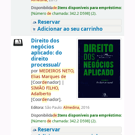
Almedina,
2015
Disponibilida
de
:
Itens disponíveis para empréstimo:
[
Número
de
chamada:
342.2 D598
]
(2).
Reservar
Adicionar ao seu carrinho
Direito dos
negócios
aplicado: do
direito
processual/
por
ME
DE
IROS
NETO,
Elias
Marques
de
[Coor
de
nador]
|
SIMÃO
FILHO,
Adalberto
[Coor
de
nador]
.
Editora:
São Paulo:
Almedina,
2016
Disponibilida
de
:
Itens disponíveis para empréstimo:
[
Número
de
chamada:
342.2 D598
]
(2).
Reservar