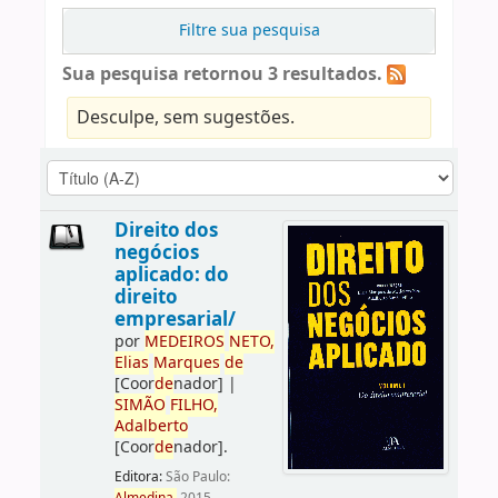
Filtre sua pesquisa
Sua pesquisa retornou 3 resultados.
Desculpe, sem sugestões.
Direito dos
negócios
aplicado: do
direito
empresarial/
por
ME
DE
IROS
NETO,
Elias
Marques
de
[Coor
de
nador]
|
SIMÃO
FILHO,
Adalberto
[Coor
de
nador]
.
Editora:
São Paulo: