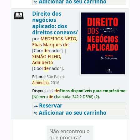
Adicionar ao seu carrinho
Direito dos
negócios
aplicado: dos
direitos conexos/
por
ME
DE
IROS
NETO,
Elias
Marques
de
[Coor
de
nador]
|
SIMÃO
FILHO,
Adalberto
[Coor
de
nador]
.
Editora:
São Paulo:
Almedina,
2016
Disponibilida
de
:
Itens disponíveis para empréstimo:
[
Número
de
chamada:
342.2 D598
]
(2).
Reservar
Adicionar ao seu carrinho
Não encontrou o
que procura?