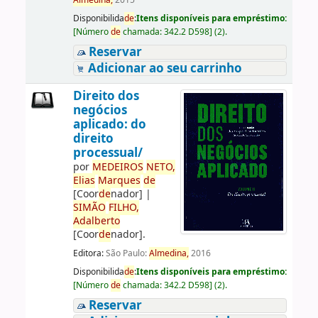
Almedina,
2015
Disponibilida
de
:
Itens disponíveis para empréstimo:
[
Número
de
chamada:
342.2 D598
]
(2).
Reservar
Adicionar ao seu carrinho
Direito dos
negócios
aplicado: do
direito
processual/
por
ME
DE
IROS
NETO,
Elias
Marques
de
[Coor
de
nador]
|
SIMÃO
FILHO,
Adalberto
[Coor
de
nador]
.
Editora:
São Paulo:
Almedina,
2016
Disponibilida
de
:
Itens disponíveis para empréstimo:
[
Número
de
chamada:
342.2 D598
]
(2).
Reservar