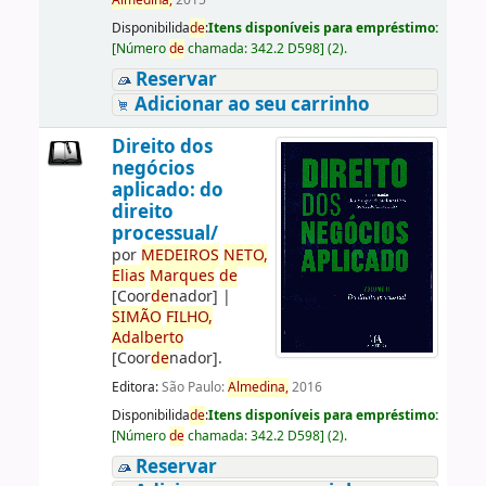
Almedina,
2015
Disponibilida
de
:
Itens disponíveis para empréstimo:
[
Número
de
chamada:
342.2 D598
]
(2).
Reservar
Adicionar ao seu carrinho
Direito dos
negócios
aplicado: do
direito
processual/
por
ME
DE
IROS
NETO,
Elias
Marques
de
[Coor
de
nador]
|
SIMÃO
FILHO,
Adalberto
[Coor
de
nador]
.
Editora:
São Paulo:
Almedina,
2016
Disponibilida
de
:
Itens disponíveis para empréstimo:
[
Número
de
chamada:
342.2 D598
]
(2).
Reservar