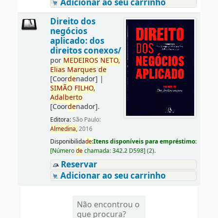
Adicionar ao seu carrinho
Direito dos
negócios
aplicado: dos
direitos conexos/
por
ME
DE
IROS
NETO,
Elias
Marques
de
[Coor
de
nador]
|
SIMÃO
FILHO,
Adalberto
[Coor
de
nador]
.
Editora:
São Paulo:
Almedina,
2016
Disponibilida
de
:
Itens disponíveis para empréstimo:
[
Número
de
chamada:
342.2 D598
]
(2).
Reservar
Adicionar ao seu carrinho
Não encontrou o
que procura?