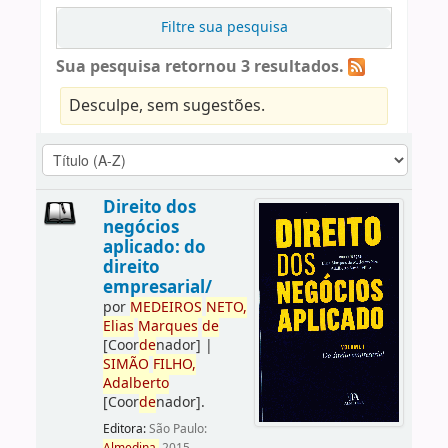
Filtre sua pesquisa
Sua pesquisa retornou 3 resultados.
Desculpe, sem sugestões.
Direito dos
negócios
aplicado: do
direito
empresarial/
por
ME
DE
IROS
NETO,
Elias
Marques
de
[Coor
de
nador]
|
SIMÃO
FILHO,
Adalberto
[Coor
de
nador]
.
Editora:
São Paulo: