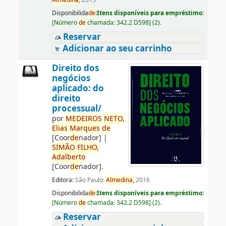
Almedina,
2015
Disponibilida
de
:
Itens disponíveis para empréstimo:
[
Número
de
chamada:
342.2 D598
]
(2).
Reservar
Adicionar ao seu carrinho
Direito dos
negócios
aplicado: do
direito
processual/
por
ME
DE
IROS
NETO,
Elias
Marques
de
[Coor
de
nador]
|
SIMÃO
FILHO,
Adalberto
[Coor
de
nador]
.
Editora:
São Paulo:
Almedina,
2016
Disponibilida
de
:
Itens disponíveis para empréstimo:
[
Número
de
chamada:
342.2 D598
]
(2).
Reservar