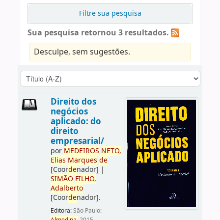
Filtre sua pesquisa
Sua pesquisa retornou 3 resultados.
Desculpe, sem sugestões.
Direito dos
negócios
aplicado: do
direito
empresarial/
por
ME
DE
IROS
NETO,
Elias
Marques
de
[Coor
de
nador]
|
SIMÃO
FILHO,
Adalberto
[Coor
de
nador]
.
Editora:
São Paulo: