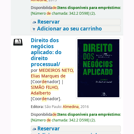
Almedina,
2015
Disponibilida
de
:
Itens disponíveis para empréstimo:
[
Número
de
chamada:
342.2 D598
]
(2).
Reservar
Adicionar ao seu carrinho
Direito dos
negócios
aplicado: do
direito
processual/
por
ME
DE
IROS
NETO,
Elias
Marques
de
[Coor
de
nador]
|
SIMÃO
FILHO,
Adalberto
[Coor
de
nador]
.
Editora:
São Paulo:
Almedina,
2016
Disponibilida
de
:
Itens disponíveis para empréstimo:
[
Número
de
chamada:
342.2 D598
]
(2).
Reservar