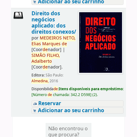
Adicionar ao seu carrinho
Direito dos
negócios
aplicado: dos
direitos conexos/
por
ME
DE
IROS
NETO,
Elias
Marques
de
[Coor
de
nador]
|
SIMÃO
FILHO,
Adalberto
[Coor
de
nador]
.
Editora:
São Paulo:
Almedina,
2016
Disponibilida
de
:
Itens disponíveis para empréstimo:
[
Número
de
chamada:
342.2 D598
]
(2).
Reservar
Adicionar ao seu carrinho
Não encontrou o
que procura?