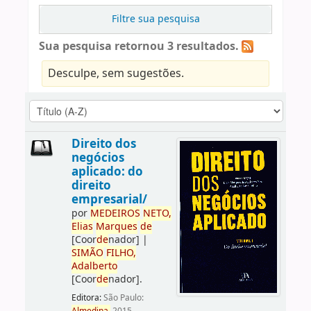
Filtre sua pesquisa
Sua pesquisa retornou 3 resultados.
Desculpe, sem sugestões.
Direito dos
negócios
aplicado: do
direito
empresarial/
por
ME
DE
IROS
NETO,
Elias
Marques
de
[Coor
de
nador]
|
SIMÃO
FILHO,
Adalberto
[Coor
de
nador]
.
Editora:
São Paulo: