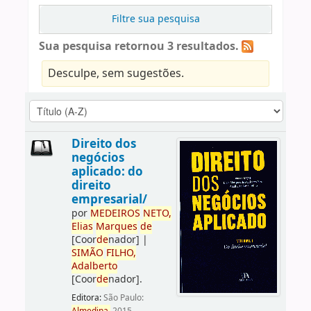
Filtre sua pesquisa
Sua pesquisa retornou 3 resultados.
Desculpe, sem sugestões.
Direito dos
negócios
aplicado: do
direito
empresarial/
por
ME
DE
IROS
NETO,
Elias
Marques
de
[Coor
de
nador]
|
SIMÃO
FILHO,
Adalberto
[Coor
de
nador]
.
Editora:
São Paulo: