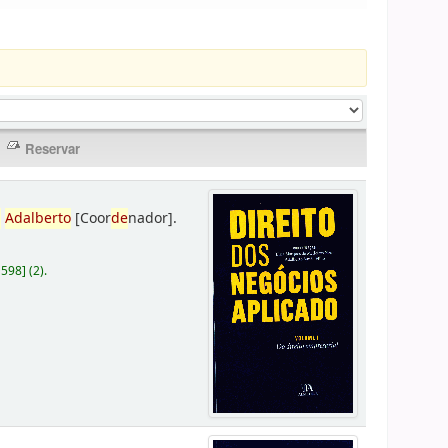
,
Adalberto
[Coor
de
nador]
.
D598
]
(2).