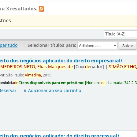
u 3 resultados.
tões.
par tudo
|
Selecionar títulos para:
eito dos negócios aplicado: do direito empresarial/
r
ME
DE
IROS
NETO,
Elias
Marques
de
[Coor
de
nador]
|
SIMÃO
FILHO
ora:
São Paulo:
Almedina,
2015
onibilida
de
:
Itens disponíveis para empréstimo:
[
Número
de
chamada:
342.2 
Reservar
Adicionar ao seu carrinho
eito dos negócios aplicado: do direito processual/