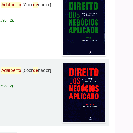
,
Adalberto
[Coor
de
nador]
.
D598
]
(2).
,
Adalberto
[Coor
de
nador]
.
D598
]
(2).