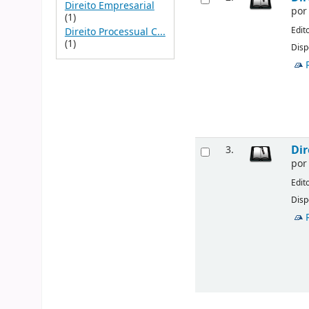
Direito Empresarial
po
(1)
Edit
Direito Processual C...
(1)
Disp
Dir
3.
po
Edit
Disp