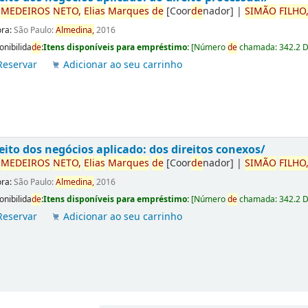
r
ME
DE
IROS
NETO,
Elias
Marques
de
[Coor
de
nador]
|
SIMÃO
FILHO
ora:
São Paulo:
Almedina,
2016
onibilida
de
:
Itens disponíveis para empréstimo:
[
Número
de
chamada:
342.2 
Reservar
Adicionar ao seu carrinho
eito dos negócios aplicado: dos direitos conexos/
r
ME
DE
IROS
NETO,
Elias
Marques
de
[Coor
de
nador]
|
SIMÃO
FILHO
ora:
São Paulo:
Almedina,
2016
onibilida
de
:
Itens disponíveis para empréstimo:
[
Número
de
chamada:
342.2 
Reservar
Adicionar ao seu carrinho