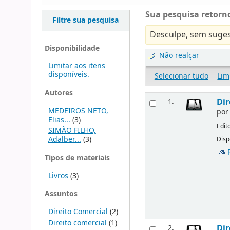
Sua pesquisa retorno
Filtre sua pesquisa
Desculpe, sem suges
Disponibilidade
Não realçar
Limitar aos itens
disponíveis.
Selecionar tudo
Lim
Autores
Dir
1.
MEDEIROS NETO,
po
Elias...
(3)
Edit
SIMÃO FILHO,
Adalber...
(3)
Disp
Tipos de materiais
Livros
(3)
Assuntos
Direito Comercial
(2)
Direito comercial
(1)
Dir
2.