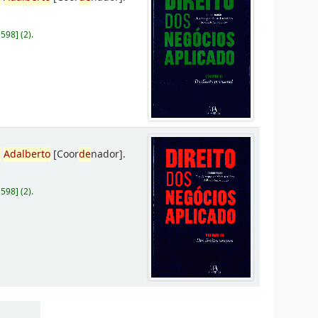
D598
]
(2).
,
Adalberto
[Coor
de
nador]
.
D598
]
(2).