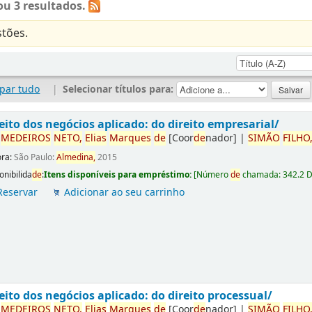
u 3 resultados.
tões.
par tudo
|
Selecionar títulos para:
eito dos negócios aplicado: do direito empresarial/
r
ME
DE
IROS
NETO,
Elias
Marques
de
[Coor
de
nador]
|
SIMÃO
FILHO
ora:
São Paulo:
Almedina,
2015
onibilida
de
:
Itens disponíveis para empréstimo:
[
Número
de
chamada:
342.2 
Reservar
Adicionar ao seu carrinho
eito dos negócios aplicado: do direito processual/
r
ME
DE
IROS
NETO,
Elias
Marques
de
[Coor
de
nador]
|
SIMÃO
FILHO