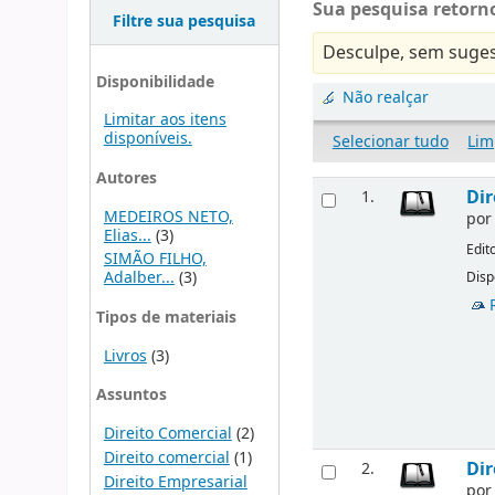
Sua pesquisa retorno
Filtre sua pesquisa
Desculpe, sem suges
Disponibilidade
Não realçar
Limitar aos itens
disponíveis.
Selecionar tudo
Lim
Autores
Dir
1.
MEDEIROS NETO,
po
Elias...
(3)
Edit
SIMÃO FILHO,
Adalber...
(3)
Disp
Tipos de materiais
Livros
(3)
Assuntos
Direito Comercial
(2)
Direito comercial
(1)
Dir
2.
Direito Empresarial
po