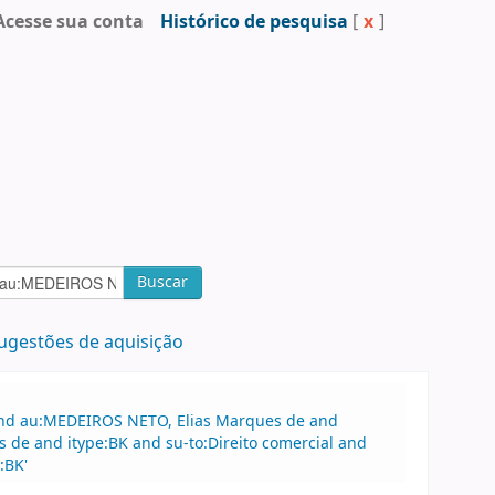
Acesse sua conta
Histórico de pesquisa
[
x
]
Buscar
ugestões de aquisição
 and au:MEDEIROS NETO, Elias Marques de and
 de and itype:BK and su-to:Direito comercial and
:BK'