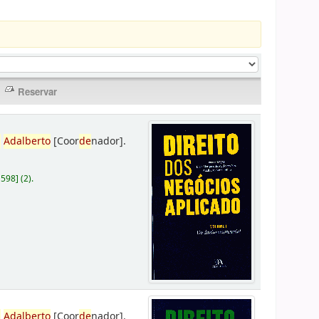
,
Adalberto
[Coor
de
nador]
.
D598
]
(2).
,
Adalberto
[Coor
de
nador]
.