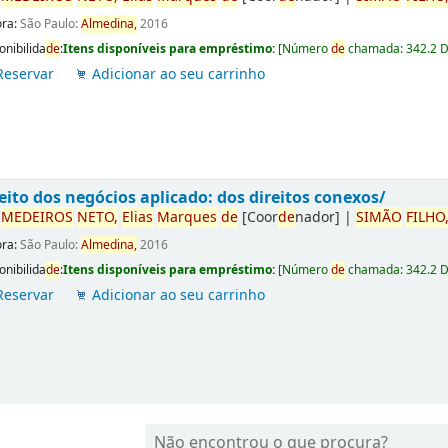
ora:
São Paulo:
Almedina,
2016
onibilida
de
:
Itens disponíveis para empréstimo:
[
Número
de
chamada:
342.2 
Reservar
Adicionar ao seu carrinho
eito dos negócios aplicado: dos direitos conexos/
r
ME
DE
IROS
NETO,
Elias
Marques
de
[Coor
de
nador]
|
SIMÃO
FILHO
ora:
São Paulo:
Almedina,
2016
onibilida
de
:
Itens disponíveis para empréstimo:
[
Número
de
chamada:
342.2 
Reservar
Adicionar ao seu carrinho
Não encontrou o que procura?