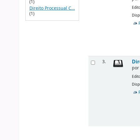
(1)
Edit
Direito Processual C...
(1)
Disp
Dir
3.
po
Edit
Disp