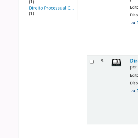
(1)
Edit
Direito Processual C...
(1)
Disp
Dir
3.
po
Edit
Disp