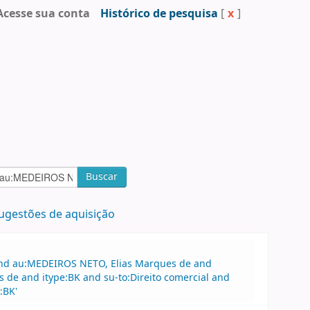
Acesse sua conta
Histórico de pesquisa
[
x
]
Buscar
ugestões de aquisição
 and au:MEDEIROS NETO, Elias Marques de and
 de and itype:BK and su-to:Direito comercial and
:BK'