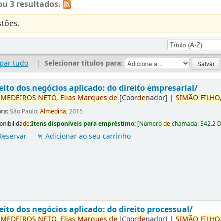
u 3 resultados.
tões.
par tudo
|
Selecionar títulos para:
eito dos negócios aplicado: do direito empresarial/
r
ME
DE
IROS
NETO,
Elias
Marques
de
[Coor
de
nador]
|
SIMÃO
FILHO
ora:
São Paulo:
Almedina,
2015
onibilida
de
:
Itens disponíveis para empréstimo:
[
Número
de
chamada:
342.2 
Reservar
Adicionar ao seu carrinho
eito dos negócios aplicado: do direito processual/
r
ME
DE
IROS
NETO,
Elias
Marques
de
[Coor
de
nador]
|
SIMÃO
FILHO