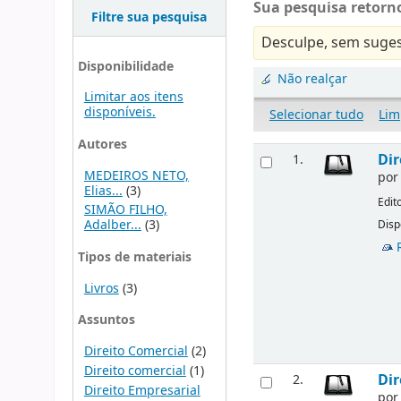
Sua pesquisa retorno
Filtre sua pesquisa
Desculpe, sem suges
Disponibilidade
Não realçar
Limitar aos itens
disponíveis.
Selecionar tudo
Lim
Autores
Dir
1.
MEDEIROS NETO,
po
Elias...
(3)
Edit
SIMÃO FILHO,
Adalber...
(3)
Disp
Tipos de materiais
Livros
(3)
Assuntos
Direito Comercial
(2)
Direito comercial
(1)
Dir
2.
Direito Empresarial
po