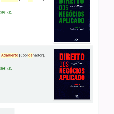
D598
]
(2).
,
Adalberto
[Coor
de
nador]
.
D598
]
(2).