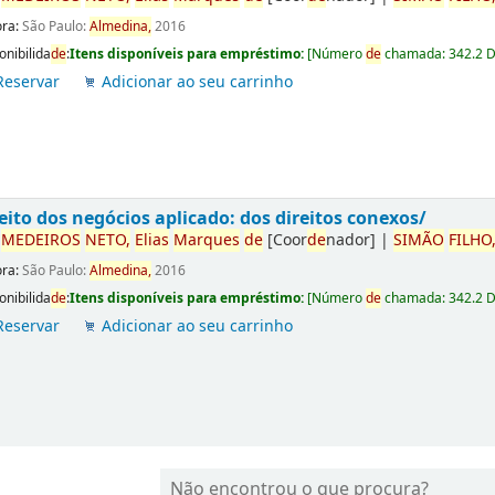
ora:
São Paulo:
Almedina,
2016
onibilida
de
:
Itens disponíveis para empréstimo:
[
Número
de
chamada:
342.2 
Reservar
Adicionar ao seu carrinho
eito dos negócios aplicado: dos direitos conexos/
r
ME
DE
IROS
NETO,
Elias
Marques
de
[Coor
de
nador]
|
SIMÃO
FILHO
ora:
São Paulo:
Almedina,
2016
onibilida
de
:
Itens disponíveis para empréstimo:
[
Número
de
chamada:
342.2 
Reservar
Adicionar ao seu carrinho
Não encontrou o que procura?