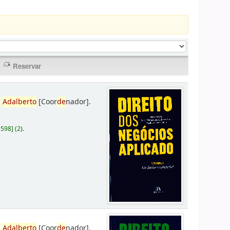
,
Adalberto
[Coor
de
nador]
.
D598
]
(2).
,
Adalberto
[Coor
de
nador]
.