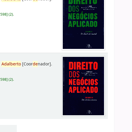
D598
]
(2).
,
Adalberto
[Coor
de
nador]
.
D598
]
(2).