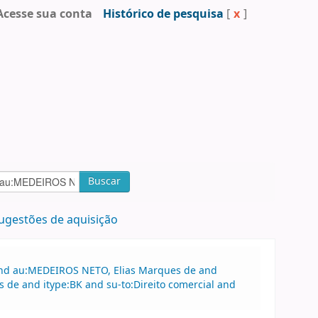
Acesse sua conta
Histórico de pesquisa
[
x
]
Buscar
ugestões de aquisição
 and au:MEDEIROS NETO, Elias Marques de and
 de and itype:BK and su-to:Direito comercial and