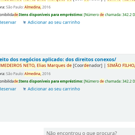
ora:
São Paulo:
Almedina,
2016
onibilida
de
:
Itens disponíveis para empréstimo:
[
Número
de
chamada:
342.2 
Reservar
Adicionar ao seu carrinho
eito dos negócios aplicado: dos direitos conexos/
r
ME
DE
IROS
NETO,
Elias
Marques
de
[Coor
de
nador]
|
SIMÃO
FILHO
ora:
São Paulo:
Almedina,
2016
onibilida
de
:
Itens disponíveis para empréstimo:
[
Número
de
chamada:
342.2 
Reservar
Adicionar ao seu carrinho
Não encontrou o que procura?