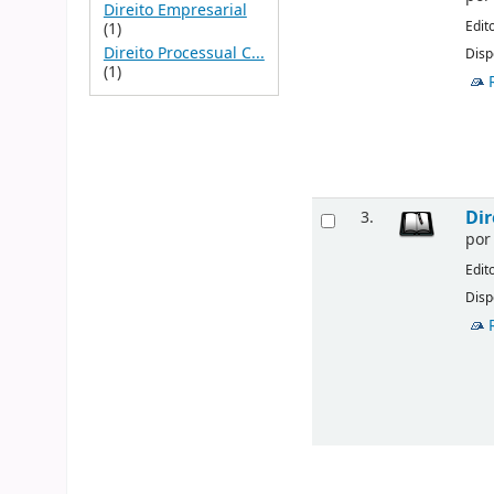
Direito Empresarial
Edit
(1)
Direito Processual C...
Disp
(1)
Dir
3.
po
Edit
Disp