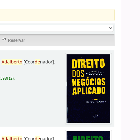
,
Adalberto
[Coor
de
nador]
.
D598
]
(2).
,
Adalberto
[Coor
de
nador]
.