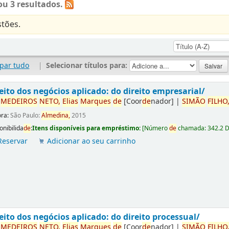
u 3 resultados.
tões.
par tudo
|
Selecionar títulos para:
eito dos negócios aplicado: do direito empresarial/
r
ME
DE
IROS
NETO,
Elias
Marques
de
[Coor
de
nador]
|
SIMÃO
FILHO
ora:
São Paulo:
Almedina,
2015
onibilida
de
:
Itens disponíveis para empréstimo:
[
Número
de
chamada:
342.2 
Reservar
Adicionar ao seu carrinho
eito dos negócios aplicado: do direito processual/
r
ME
DE
IROS
NETO,
Elias
Marques
de
[Coor
de
nador]
|
SIMÃO
FILHO