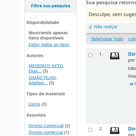
Sua pesquisa retorno
Filtre sua pesquisa
Desculpe, sem suges
Disponibilidade
Não realçar
Mostrando apenas
itens disponíveis
Selecionar tudo
Lim
Exibir todos os itens
Dir
1.
Autores
po
MEDEIROS NETO,
Edit
Elias...
(3)
Disp
SIMÃO FILHO,
Adalber...
(3)
Tipos de materiais
Livros
(3)
Assuntos
Direito Comercial
(2)
Dir
2.
Direito comercial
(1)
po