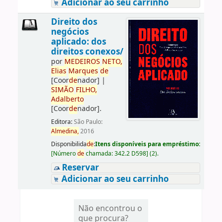
Adicionar ao seu carrinho
Direito dos
negócios
aplicado: dos
direitos conexos/
por
ME
DE
IROS
NETO,
Elias
Marques
de
[Coor
de
nador]
|
SIMÃO
FILHO,
Adalberto
[Coor
de
nador]
.
Editora:
São Paulo:
Almedina,
2016
Disponibilida
de
:
Itens disponíveis para empréstimo:
[
Número
de
chamada:
342.2 D598
]
(2).
Reservar
Adicionar ao seu carrinho
Não encontrou o
que procura?