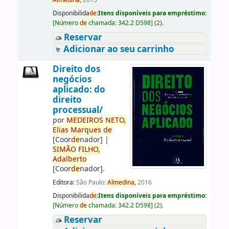
Almedina,
2015
Disponibilida
de
:
Itens disponíveis para empréstimo:
[
Número
de
chamada:
342.2 D598
]
(2).
Reservar
Adicionar ao seu carrinho
Direito dos
negócios
aplicado: do
direito
processual/
por
ME
DE
IROS
NETO,
Elias
Marques
de
[Coor
de
nador]
|
SIMÃO
FILHO,
Adalberto
[Coor
de
nador]
.
Editora:
São Paulo:
Almedina,
2016
Disponibilida
de
:
Itens disponíveis para empréstimo:
[
Número
de
chamada:
342.2 D598
]
(2).
Reservar