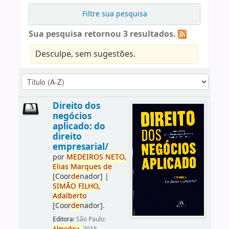
Filtre sua pesquisa
Sua pesquisa retornou 3 resultados.
Desculpe, sem sugestões.
Direito dos
negócios
aplicado: do
direito
empresarial/
por
ME
DE
IROS
NETO,
Elias
Marques
de
[Coor
de
nador]
|
SIMÃO
FILHO,
Adalberto
[Coor
de
nador]
.
Editora:
São Paulo: