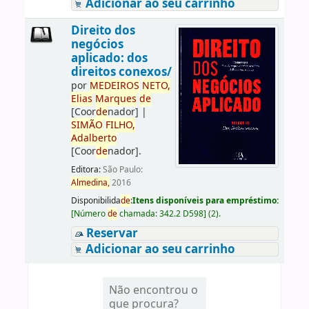
Adicionar ao seu carrinho
Direito dos
negócios
aplicado: dos
direitos conexos/
por
ME
DE
IROS
NETO,
Elias
Marques
de
[Coor
de
nador]
|
SIMÃO
FILHO,
Adalberto
[Coor
de
nador]
.
Editora:
São Paulo:
Almedina,
2016
Disponibilida
de
:
Itens disponíveis para empréstimo:
[
Número
de
chamada:
342.2 D598
]
(2).
Reservar
Adicionar ao seu carrinho
Não encontrou o
que procura?