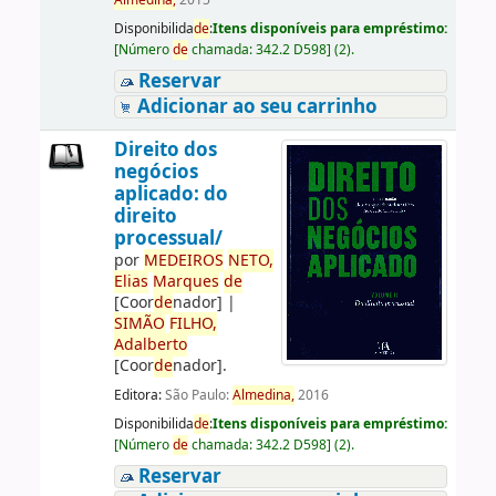
Almedina,
2015
Disponibilida
de
:
Itens disponíveis para empréstimo:
[
Número
de
chamada:
342.2 D598
]
(2).
Reservar
Adicionar ao seu carrinho
Direito dos
negócios
aplicado: do
direito
processual/
por
ME
DE
IROS
NETO,
Elias
Marques
de
[Coor
de
nador]
|
SIMÃO
FILHO,
Adalberto
[Coor
de
nador]
.
Editora:
São Paulo:
Almedina,
2016
Disponibilida
de
:
Itens disponíveis para empréstimo:
[
Número
de
chamada:
342.2 D598
]
(2).
Reservar