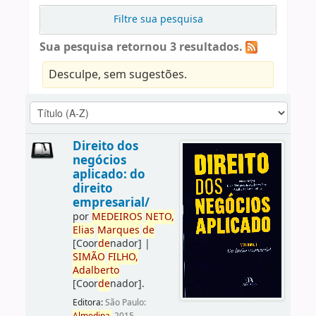
Filtre sua pesquisa
Sua pesquisa retornou 3 resultados.
Desculpe, sem sugestões.
Direito dos
negócios
aplicado: do
direito
empresarial/
por
ME
DE
IROS
NETO,
Elias
Marques
de
[Coor
de
nador]
|
SIMÃO
FILHO,
Adalberto
[Coor
de
nador]
.
Editora:
São Paulo: