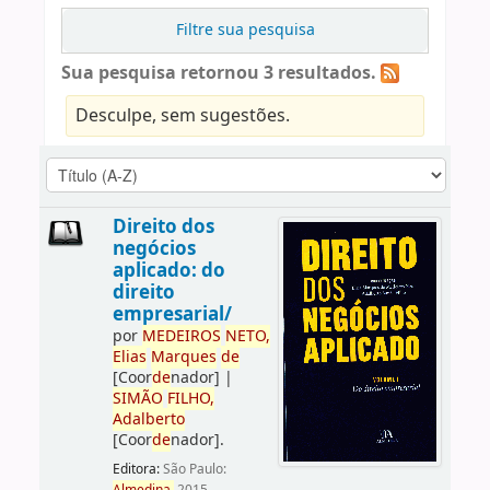
Filtre sua pesquisa
Sua pesquisa retornou 3 resultados.
Desculpe, sem sugestões.
Direito dos
negócios
aplicado: do
direito
empresarial/
por
ME
DE
IROS
NETO,
Elias
Marques
de
[Coor
de
nador]
|
SIMÃO
FILHO,
Adalberto
[Coor
de
nador]
.
Editora:
São Paulo: