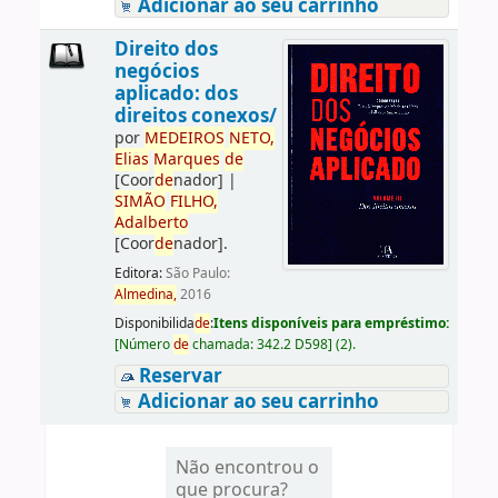
Adicionar ao seu carrinho
Direito dos
negócios
aplicado: dos
direitos conexos/
por
ME
DE
IROS
NETO,
Elias
Marques
de
[Coor
de
nador]
|
SIMÃO
FILHO,
Adalberto
[Coor
de
nador]
.
Editora:
São Paulo:
Almedina,
2016
Disponibilida
de
:
Itens disponíveis para empréstimo:
[
Número
de
chamada:
342.2 D598
]
(2).
Reservar
Adicionar ao seu carrinho
Não encontrou o
que procura?