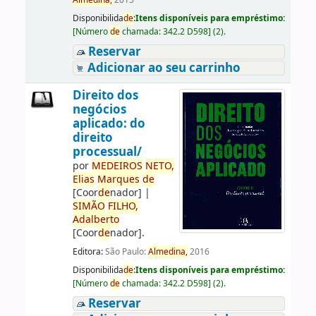
Almedina,
2015
Disponibilida
de
:
Itens disponíveis para empréstimo:
[
Número
de
chamada:
342.2 D598
]
(2).
Reservar
Adicionar ao seu carrinho
Direito dos
negócios
aplicado: do
direito
processual/
por
ME
DE
IROS
NETO,
Elias
Marques
de
[Coor
de
nador]
|
SIMÃO
FILHO,
Adalberto
[Coor
de
nador]
.
Editora:
São Paulo:
Almedina,
2016
Disponibilida
de
:
Itens disponíveis para empréstimo:
[
Número
de
chamada:
342.2 D598
]
(2).
Reservar