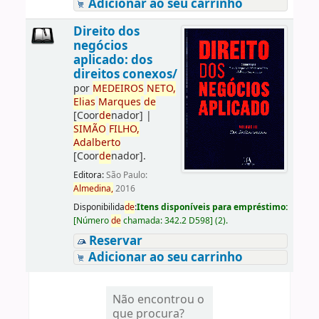
Adicionar ao seu carrinho
Direito dos
negócios
aplicado: dos
direitos conexos/
por
ME
DE
IROS
NETO,
Elias
Marques
de
[Coor
de
nador]
|
SIMÃO
FILHO,
Adalberto
[Coor
de
nador]
.
Editora:
São Paulo:
Almedina,
2016
Disponibilida
de
:
Itens disponíveis para empréstimo:
[
Número
de
chamada:
342.2 D598
]
(2).
Reservar
Adicionar ao seu carrinho
Não encontrou o
que procura?