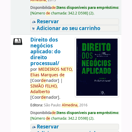
Almedina,
2015
Disponibilida
de
:
Itens disponíveis para empréstimo:
[
Número
de
chamada:
342.2 D598
]
(2).
Reservar
Adicionar ao seu carrinho
Direito dos
negócios
aplicado: do
direito
processual/
por
ME
DE
IROS
NETO,
Elias
Marques
de
[Coor
de
nador]
|
SIMÃO
FILHO,
Adalberto
[Coor
de
nador]
.
Editora:
São Paulo:
Almedina,
2016
Disponibilida
de
:
Itens disponíveis para empréstimo:
[
Número
de
chamada:
342.2 D598
]
(2).
Reservar