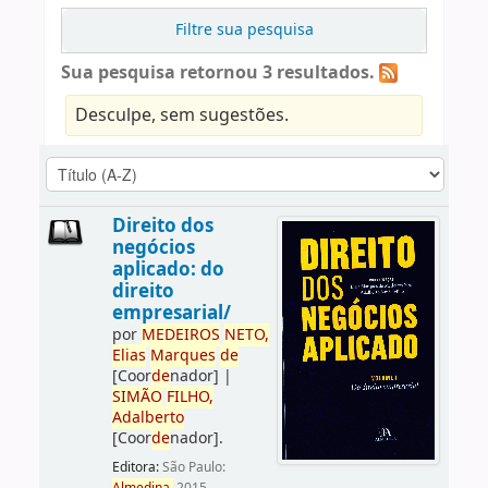
Filtre sua pesquisa
Sua pesquisa retornou 3 resultados.
Desculpe, sem sugestões.
Direito dos
negócios
aplicado: do
direito
empresarial/
por
ME
DE
IROS
NETO,
Elias
Marques
de
[Coor
de
nador]
|
SIMÃO
FILHO,
Adalberto
[Coor
de
nador]
.
Editora:
São Paulo: