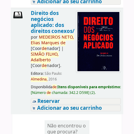
Adicionar ao seu carrinho
Direito dos
negócios
aplicado: dos
direitos conexos/
por
ME
DE
IROS
NETO,
Elias
Marques
de
[Coor
de
nador]
|
SIMÃO
FILHO,
Adalberto
[Coor
de
nador]
.
Editora:
São Paulo:
Almedina,
2016
Disponibilida
de
:
Itens disponíveis para empréstimo:
[
Número
de
chamada:
342.2 D598
]
(2).
Reservar
Adicionar ao seu carrinho
Não encontrou o
que procura?