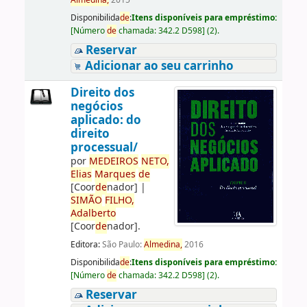
Almedina,
2015
Disponibilida
de
:
Itens disponíveis para empréstimo:
[
Número
de
chamada:
342.2 D598
]
(2).
Reservar
Adicionar ao seu carrinho
Direito dos
negócios
aplicado: do
direito
processual/
por
ME
DE
IROS
NETO,
Elias
Marques
de
[Coor
de
nador]
|
SIMÃO
FILHO,
Adalberto
[Coor
de
nador]
.
Editora:
São Paulo:
Almedina,
2016
Disponibilida
de
:
Itens disponíveis para empréstimo:
[
Número
de
chamada:
342.2 D598
]
(2).
Reservar