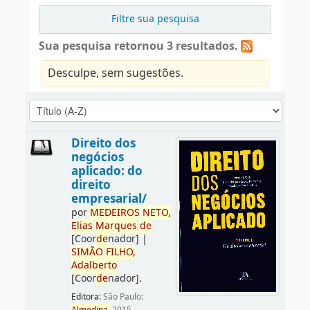
Filtre sua pesquisa
Sua pesquisa retornou 3 resultados.
Desculpe, sem sugestões.
Direito dos
negócios
aplicado: do
direito
empresarial/
por
ME
DE
IROS
NETO,
Elias
Marques
de
[Coor
de
nador]
|
SIMÃO
FILHO,
Adalberto
[Coor
de
nador]
.
Editora:
São Paulo: