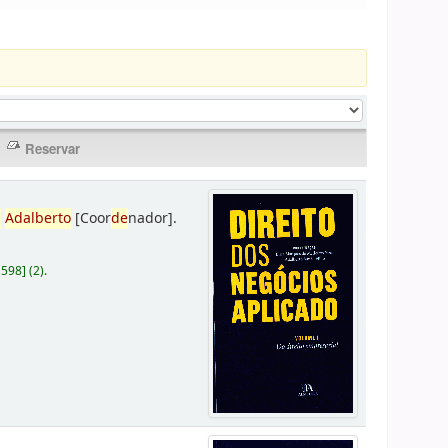
,
Adalberto
[Coor
de
nador]
.
D598
]
(2).