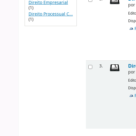
Direito Empresarial
po
(1)
Edit
Direito Processual C...
(1)
Disp
Dir
3.
po
Edit
Disp