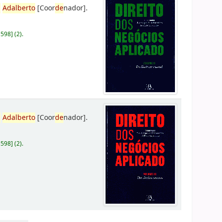
,
Adalberto
[Coor
de
nador]
.
D598
]
(2).
,
Adalberto
[Coor
de
nador]
.
D598
]
(2).