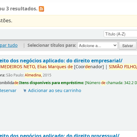
u 3 resultados.
tões.
par tudo
|
Selecionar títulos para:
eito dos negócios aplicado: do direito empresarial/
r
ME
DE
IROS
NETO,
Elias
Marques
de
[Coor
de
nador]
|
SIMÃO
FILHO
ora:
São Paulo:
Almedina,
2015
onibilida
de
:
Itens disponíveis para empréstimo:
[
Número
de
chamada:
342.2 
Reservar
Adicionar ao seu carrinho
eito dos negócios aplicado: do direito processual/