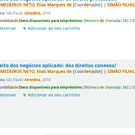
r
ME
DE
IROS
NETO,
Elias
Marques
de
[Coor
de
nador]
|
SIMÃO
FILHO
ora:
São Paulo:
Almedina,
2016
onibilida
de
:
Itens disponíveis para empréstimo:
[
Número
de
chamada:
342.2 
Reservar
Adicionar ao seu carrinho
eito dos negócios aplicado: dos direitos conexos/
r
ME
DE
IROS
NETO,
Elias
Marques
de
[Coor
de
nador]
|
SIMÃO
FILHO
ora:
São Paulo:
Almedina,
2016
onibilida
de
:
Itens disponíveis para empréstimo:
[
Número
de
chamada:
342.2 
Reservar
Adicionar ao seu carrinho