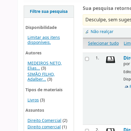
Sua pesquisa retorno
Filtre sua pesquisa
Desculpe, sem suges
Disponibilidade
Não realçar
Limitar aos itens
disponíveis.
Selecionar tudo
Lim
Autores
Dir
1.
MEDEIROS NETO,
po
Elias...
(3)
Edit
SIMÃO FILHO,
Adalber...
(3)
Disp
Tipos de materiais
Livros
(3)
Assuntos
Direito Comercial
(2)
Direito comercial
(1)
Dir
2.