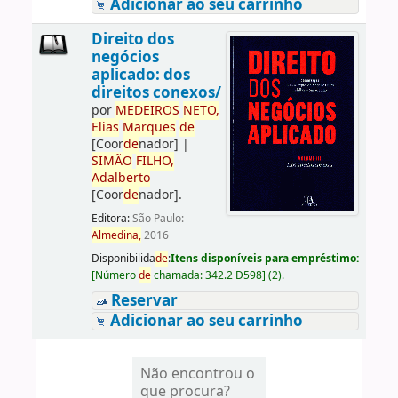
Adicionar ao seu carrinho
Direito dos
negócios
aplicado: dos
direitos conexos/
por
ME
DE
IROS
NETO,
Elias
Marques
de
[Coor
de
nador]
|
SIMÃO
FILHO,
Adalberto
[Coor
de
nador]
.
Editora:
São Paulo:
Almedina,
2016
Disponibilida
de
:
Itens disponíveis para empréstimo:
[
Número
de
chamada:
342.2 D598
]
(2).
Reservar
Adicionar ao seu carrinho
Não encontrou o
que procura?