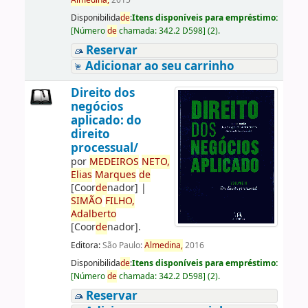
Almedina,
2015
Disponibilida
de
:
Itens disponíveis para empréstimo:
[
Número
de
chamada:
342.2 D598
]
(2).
Reservar
Adicionar ao seu carrinho
Direito dos
negócios
aplicado: do
direito
processual/
por
ME
DE
IROS
NETO,
Elias
Marques
de
[Coor
de
nador]
|
SIMÃO
FILHO,
Adalberto
[Coor
de
nador]
.
Editora:
São Paulo:
Almedina,
2016
Disponibilida
de
:
Itens disponíveis para empréstimo:
[
Número
de
chamada:
342.2 D598
]
(2).
Reservar