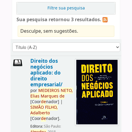
Filtre sua pesquisa
Sua pesquisa retornou 3 resultados.
Desculpe, sem sugestões.
Direito dos
negócios
aplicado: do
direito
empresarial/
por
ME
DE
IROS
NETO,
Elias
Marques
de
[Coor
de
nador]
|
SIMÃO
FILHO,
Adalberto
[Coor
de
nador]
.
Editora:
São Paulo: