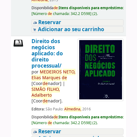
Almedina,
2015
Disponibilida
de
:
Itens disponíveis para empréstimo:
[
Número
de
chamada:
342.2 D598
]
(2).
Reservar
Adicionar ao seu carrinho
Direito dos
negócios
aplicado: do
direito
processual/
por
ME
DE
IROS
NETO,
Elias
Marques
de
[Coor
de
nador]
|
SIMÃO
FILHO,
Adalberto
[Coor
de
nador]
.
Editora:
São Paulo:
Almedina,
2016
Disponibilida
de
:
Itens disponíveis para empréstimo:
[
Número
de
chamada:
342.2 D598
]
(2).
Reservar