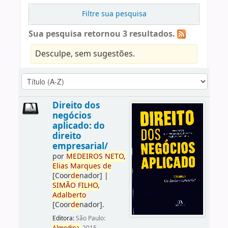
Filtre sua pesquisa
Sua pesquisa retornou 3 resultados.
Desculpe, sem sugestões.
Direito dos
negócios
aplicado: do
direito
empresarial/
por
ME
DE
IROS
NETO,
Elias
Marques
de
[Coor
de
nador]
|
SIMÃO
FILHO,
Adalberto
[Coor
de
nador]
.
Editora:
São Paulo: