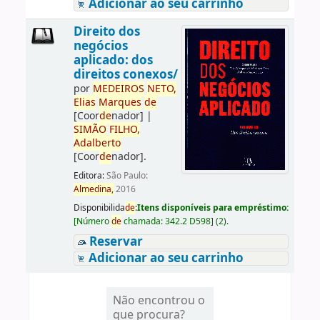
Adicionar ao seu carrinho
Direito dos
negócios
aplicado: dos
direitos conexos/
por
ME
DE
IROS
NETO,
Elias
Marques
de
[Coor
de
nador]
|
SIMÃO
FILHO,
Adalberto
[Coor
de
nador]
.
Editora:
São Paulo:
Almedina,
2016
Disponibilida
de
:
Itens disponíveis para empréstimo:
[
Número
de
chamada:
342.2 D598
]
(2).
Reservar
Adicionar ao seu carrinho
Não encontrou o
que procura?