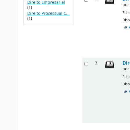
Direito Empresarial
po
(1)
Edit
Direito Processual C...
(1)
Disp
Dir
3.
po
Edit
Disp