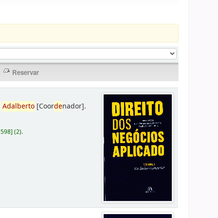
,
Adalberto
[Coor
de
nador]
.
D598
]
(2).