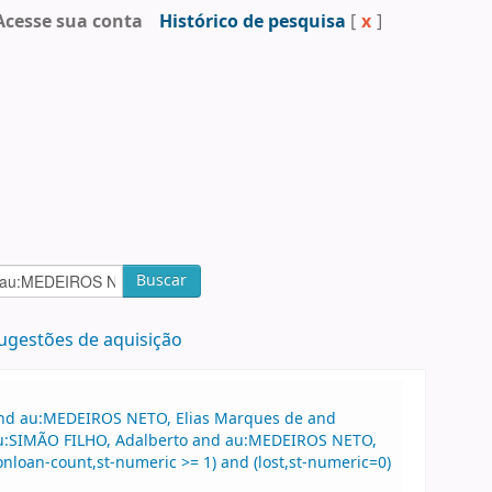
Acesse sua conta
Histórico de pesquisa
[
x
]
Buscar
ugestões de aquisição
 and au:MEDEIROS NETO, Elias Marques de and
 au:SIMÃO FILHO, Adalberto and au:MEDEIROS NETO,
nloan-count,st-numeric >= 1) and (lost,st-numeric=0)