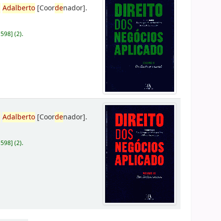
,
Adalberto
[Coor
de
nador]
.
D598
]
(2).
,
Adalberto
[Coor
de
nador]
.
D598
]
(2).