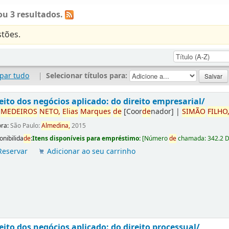
u 3 resultados.
tões.
par tudo
|
Selecionar títulos para:
eito dos negócios aplicado: do direito empresarial/
r
ME
DE
IROS
NETO,
Elias
Marques
de
[Coor
de
nador]
|
SIMÃO
FILHO
ora:
São Paulo:
Almedina,
2015
onibilida
de
:
Itens disponíveis para empréstimo:
[
Número
de
chamada:
342.2 
Reservar
Adicionar ao seu carrinho
eito dos negócios aplicado: do direito processual/