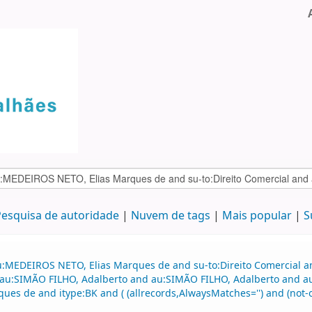
esquisa de autoridade
Nuvem de tags
Mais popular
S
au:MEDEIROS NETO, Elias Marques de and su-to:Direito Comercial
nd au:SIMÃO FILHO, Adalberto and au:SIMÃO FILHO, Adalberto and
s de and itype:BK and ( (allrecords,AlwaysMatches='') and (not-o