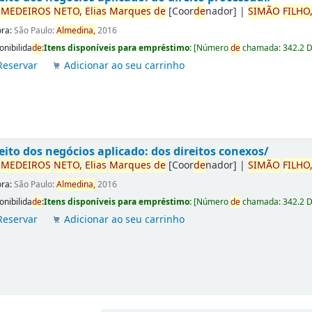
r
ME
DE
IROS
NETO,
Elias
Marques
de
[Coor
de
nador]
|
SIMÃO
FILHO
ora:
São Paulo:
Almedina,
2016
onibilida
de
:
Itens disponíveis para empréstimo:
[
Número
de
chamada:
342.2 
Reservar
Adicionar ao seu carrinho
eito dos negócios aplicado: dos direitos conexos/
r
ME
DE
IROS
NETO,
Elias
Marques
de
[Coor
de
nador]
|
SIMÃO
FILHO
ora:
São Paulo:
Almedina,
2016
onibilida
de
:
Itens disponíveis para empréstimo:
[
Número
de
chamada:
342.2 
Reservar
Adicionar ao seu carrinho