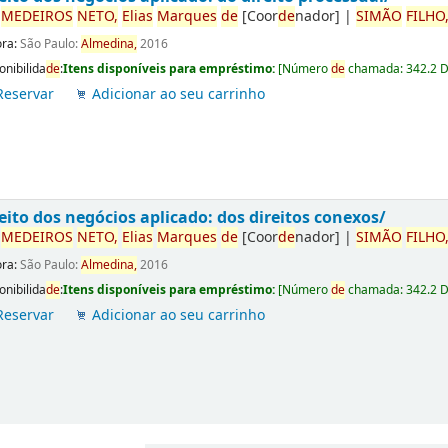
r
ME
DE
IROS
NETO,
Elias
Marques
de
[Coor
de
nador]
|
SIMÃO
FILHO
ora:
São Paulo:
Almedina,
2016
onibilida
de
:
Itens disponíveis para empréstimo:
[
Número
de
chamada:
342.2 
Reservar
Adicionar ao seu carrinho
eito dos negócios aplicado: dos direitos conexos/
r
ME
DE
IROS
NETO,
Elias
Marques
de
[Coor
de
nador]
|
SIMÃO
FILHO
ora:
São Paulo:
Almedina,
2016
onibilida
de
:
Itens disponíveis para empréstimo:
[
Número
de
chamada:
342.2 
Reservar
Adicionar ao seu carrinho