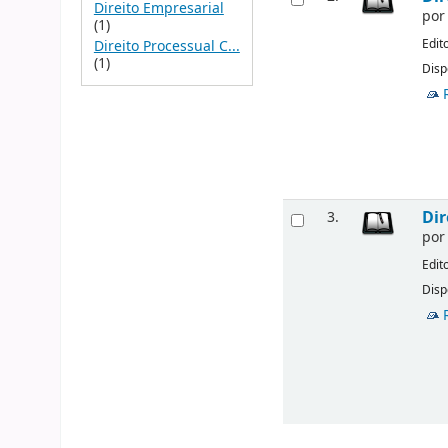
Direito Empresarial
po
(1)
Edit
Direito Processual C...
(1)
Disp
Dir
3.
po
Edit
Disp