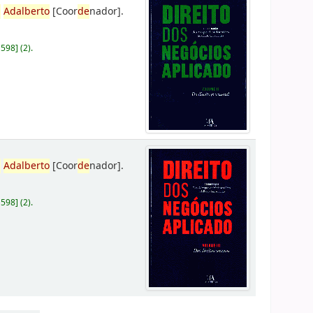
,
Adalberto
[Coor
de
nador]
.
D598
]
(2).
,
Adalberto
[Coor
de
nador]
.
D598
]
(2).