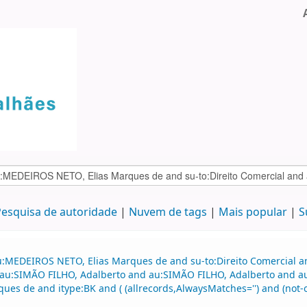
esquisa de autoridade
Nuvem de tags
Mais popular
S
au:MEDEIROS NETO, Elias Marques de and su-to:Direito Comercial
nd au:SIMÃO FILHO, Adalberto and au:SIMÃO FILHO, Adalberto and
s de and itype:BK and ( (allrecords,AlwaysMatches='') and (not-o