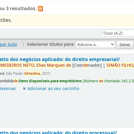
u 3 resultados.
tões.
par tudo
|
Selecionar títulos para:
eito dos negócios aplicado: do direito empresarial/
r
ME
DE
IROS
NETO,
Elias
Marques
de
[Coor
de
nador]
|
SIMÃO
FILHO
ora:
São Paulo:
Almedina,
2015
onibilida
de
:
Itens disponíveis para empréstimo:
[
Número
de
chamada:
342.2 
Reservar
Adicionar ao seu carrinho
eito dos negócios aplicado: do direito processual/