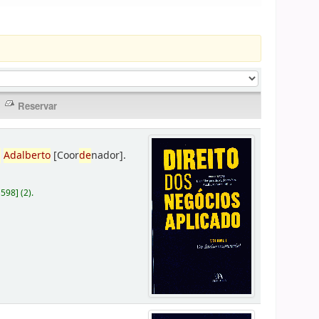
,
Adalberto
[Coor
de
nador]
.
D598
]
(2).