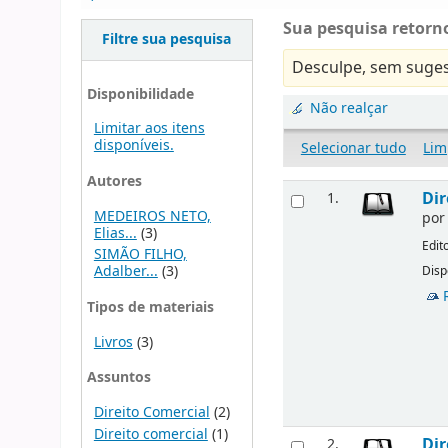
Sua pesquisa retorno
Filtre sua pesquisa
Desculpe, sem suges
Disponibilidade
Não realçar
Limitar aos itens
disponíveis.
Selecionar tudo
Lim
Autores
Dir
1.
MEDEIROS NETO,
po
Elias...
(3)
Edit
SIMÃO FILHO,
Adalber...
(3)
Disp
Tipos de materiais
Livros
(3)
Assuntos
Direito Comercial
(2)
Direito comercial
(1)
Dir
2.