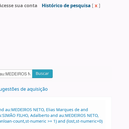
Acesse sua conta
Histórico de pesquisa
[
x
]
Buscar
ugestões de aquisição
 and au:MEDEIROS NETO, Elias Marques de and
 au:SIMÃO FILHO, Adalberto and au:MEDEIROS NETO,
nloan-count,st-numeric >= 1) and (lost,st-numeric=0)