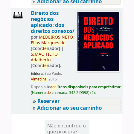
Adicionar ao seu carrinho
Direito dos
negócios
aplicado: dos
direitos conexos/
por
ME
DE
IROS
NETO,
Elias
Marques
de
[Coor
de
nador]
|
SIMÃO
FILHO,
Adalberto
[Coor
de
nador]
.
Editora:
São Paulo:
Almedina,
2016
Disponibilida
de
:
Itens disponíveis para empréstimo:
[
Número
de
chamada:
342.2 D598
]
(2).
Reservar
Adicionar ao seu carrinho
Não encontrou o
que procura?