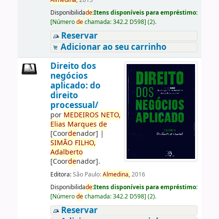
Almedina,
2015
Disponibilida
de
:
Itens disponíveis para empréstimo:
[
Número
de
chamada:
342.2 D598
]
(2).
Reservar
Adicionar ao seu carrinho
Direito dos
negócios
aplicado: do
direito
processual/
por
ME
DE
IROS
NETO,
Elias
Marques
de
[Coor
de
nador]
|
SIMÃO
FILHO,
Adalberto
[Coor
de
nador]
.
Editora:
São Paulo:
Almedina,
2016
Disponibilida
de
:
Itens disponíveis para empréstimo:
[
Número
de
chamada:
342.2 D598
]
(2).
Reservar