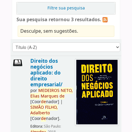
Filtre sua pesquisa
Sua pesquisa retornou 3 resultados.
Desculpe, sem sugestões.
Direito dos
negócios
aplicado: do
direito
empresarial/
por
ME
DE
IROS
NETO,
Elias
Marques
de
[Coor
de
nador]
|
SIMÃO
FILHO,
Adalberto
[Coor
de
nador]
.
Editora:
São Paulo: