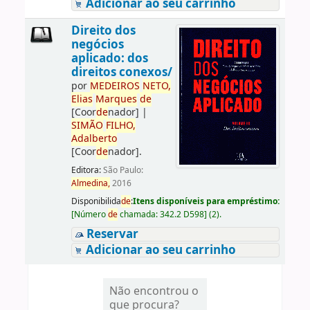
Adicionar ao seu carrinho
Direito dos
negócios
aplicado: dos
direitos conexos/
por
ME
DE
IROS
NETO,
Elias
Marques
de
[Coor
de
nador]
|
SIMÃO
FILHO,
Adalberto
[Coor
de
nador]
.
Editora:
São Paulo:
Almedina,
2016
Disponibilida
de
:
Itens disponíveis para empréstimo:
[
Número
de
chamada:
342.2 D598
]
(2).
Reservar
Adicionar ao seu carrinho
Não encontrou o
que procura?