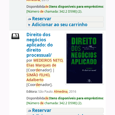
Almedina,
2015
Disponibilida
de
:
Itens disponíveis para empréstimo:
[
Número
de
chamada:
342.2 D598
]
(2).
Reservar
Adicionar ao seu carrinho
Direito dos
negócios
aplicado: do
direito
processual/
por
ME
DE
IROS
NETO,
Elias
Marques
de
[Coor
de
nador]
|
SIMÃO
FILHO,
Adalberto
[Coor
de
nador]
.
Editora:
São Paulo:
Almedina,
2016
Disponibilida
de
:
Itens disponíveis para empréstimo:
[
Número
de
chamada:
342.2 D598
]
(2).
Reservar