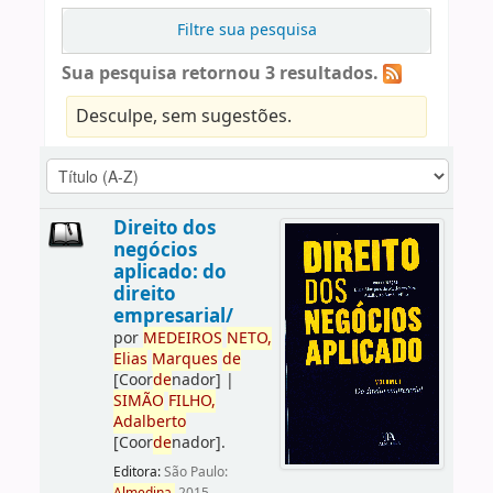
Filtre sua pesquisa
Sua pesquisa retornou 3 resultados.
Desculpe, sem sugestões.
Direito dos
negócios
aplicado: do
direito
empresarial/
por
ME
DE
IROS
NETO,
Elias
Marques
de
[Coor
de
nador]
|
SIMÃO
FILHO,
Adalberto
[Coor
de
nador]
.
Editora:
São Paulo: