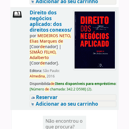
Adicionar ao seu carrinho
Direito dos
negócios
aplicado: dos
direitos conexos/
por
ME
DE
IROS
NETO,
Elias
Marques
de
[Coor
de
nador]
|
SIMÃO
FILHO,
Adalberto
[Coor
de
nador]
.
Editora:
São Paulo:
Almedina,
2016
Disponibilida
de
:
Itens disponíveis para empréstimo:
[
Número
de
chamada:
342.2 D598
]
(2).
Reservar
Adicionar ao seu carrinho
Não encontrou o
que procura?