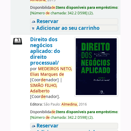
Almedina,
2015
Disponibilida
de
:
Itens disponíveis para empréstimo:
[
Número
de
chamada:
342.2 D598
]
(2).
Reservar
Adicionar ao seu carrinho
Direito dos
negócios
aplicado: do
direito
processual/
por
ME
DE
IROS
NETO,
Elias
Marques
de
[Coor
de
nador]
|
SIMÃO
FILHO,
Adalberto
[Coor
de
nador]
.
Editora:
São Paulo:
Almedina,
2016
Disponibilida
de
:
Itens disponíveis para empréstimo:
[
Número
de
chamada:
342.2 D598
]
(2).
Reservar