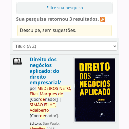
Filtre sua pesquisa
Sua pesquisa retornou 3 resultados.
Desculpe, sem sugestões.
Direito dos
negócios
aplicado: do
direito
empresarial/
por
ME
DE
IROS
NETO,
Elias
Marques
de
[Coor
de
nador]
|
SIMÃO
FILHO,
Adalberto
[Coor
de
nador]
.
Editora:
São Paulo: