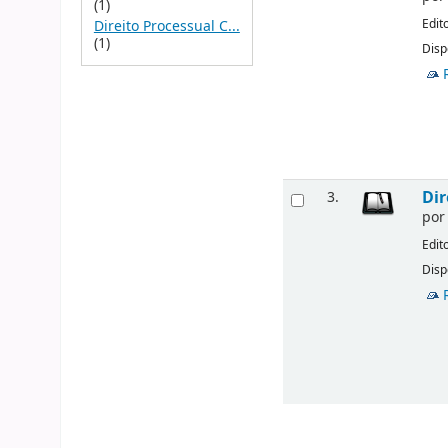
(1)
Edit
Direito Processual C...
(1)
Disp
Dir
3.
po
Edit
Disp