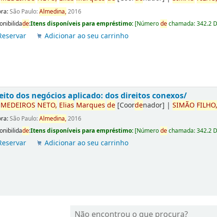
ora:
São Paulo:
Almedina,
2016
onibilida
de
:
Itens disponíveis para empréstimo:
[
Número
de
chamada:
342.2 
Reservar
Adicionar ao seu carrinho
eito dos negócios aplicado: dos direitos conexos/
r
ME
DE
IROS
NETO,
Elias
Marques
de
[Coor
de
nador]
|
SIMÃO
FILHO
ora:
São Paulo:
Almedina,
2016
onibilida
de
:
Itens disponíveis para empréstimo:
[
Número
de
chamada:
342.2 
Reservar
Adicionar ao seu carrinho
Não encontrou o que procura?