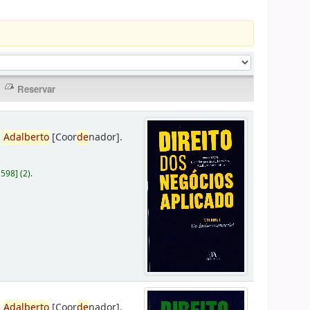
,
Adalberto
[Coor
de
nador]
.
D598
]
(2).
,
Adalberto
[Coor
de
nador]
.