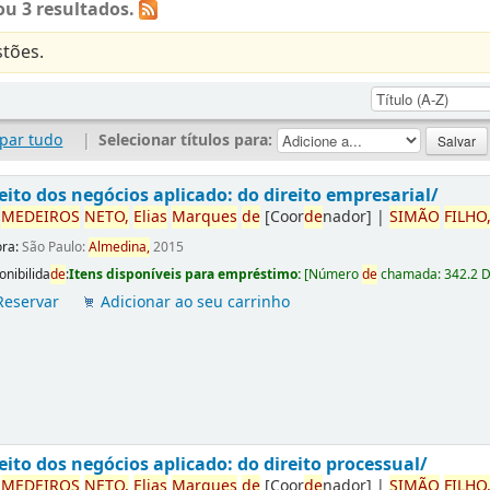
u 3 resultados.
tões.
par tudo
|
Selecionar títulos para:
eito dos negócios aplicado: do direito empresarial/
r
ME
DE
IROS
NETO,
Elias
Marques
de
[Coor
de
nador]
|
SIMÃO
FILHO
ora:
São Paulo:
Almedina,
2015
onibilida
de
:
Itens disponíveis para empréstimo:
[
Número
de
chamada:
342.2 
Reservar
Adicionar ao seu carrinho
eito dos negócios aplicado: do direito processual/
r
ME
DE
IROS
NETO,
Elias
Marques
de
[Coor
de
nador]
|
SIMÃO
FILHO