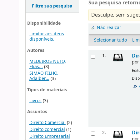
Sua pesquisa retorno
Filtre sua pesquisa
Desculpe, sem suges
Disponibilidade
Não realçar
Limitar aos itens
disponíveis.
Selecionar tudo
Lim
Autores
Dir
1.
MEDEIROS NETO,
po
Elias...
(3)
Edit
SIMÃO FILHO,
Adalber...
(3)
Disp
Tipos de materiais
Livros
(3)
Assuntos
Direito Comercial
(2)
Direito comercial
(1)
Dir
2.
Direito Empresarial
po