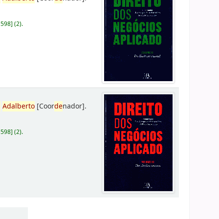
D598
]
(2).
,
Adalberto
[Coor
de
nador]
.
D598
]
(2).