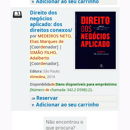
Adicionar ao seu carrinho
Direito dos
negócios
aplicado: dos
direitos conexos/
por
ME
DE
IROS
NETO,
Elias
Marques
de
[Coor
de
nador]
|
SIMÃO
FILHO,
Adalberto
[Coor
de
nador]
.
Editora:
São Paulo:
Almedina,
2016
Disponibilida
de
:
Itens disponíveis para empréstimo:
[
Número
de
chamada:
342.2 D598
]
(2).
Reservar
Adicionar ao seu carrinho
Não encontrou o
que procura?