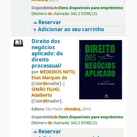
Almedina,
2015
Disponibilida
de
:
Itens disponíveis para empréstimo:
[
Número
de
chamada:
342.2 D598
]
(2).
Reservar
Adicionar ao seu carrinho
Direito dos
negócios
aplicado: do
direito
processual/
por
ME
DE
IROS
NETO,
Elias
Marques
de
[Coor
de
nador]
|
SIMÃO
FILHO,
Adalberto
[Coor
de
nador]
.
Editora:
São Paulo:
Almedina,
2016
Disponibilida
de
:
Itens disponíveis para empréstimo:
[
Número
de
chamada:
342.2 D598
]
(2).
Reservar