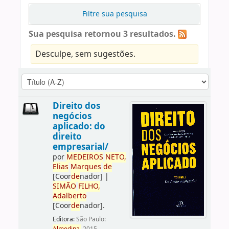
Filtre sua pesquisa
Sua pesquisa retornou 3 resultados.
Desculpe, sem sugestões.
Direito dos
negócios
aplicado: do
direito
empresarial/
por
ME
DE
IROS
NETO,
Elias
Marques
de
[Coor
de
nador]
|
SIMÃO
FILHO,
Adalberto
[Coor
de
nador]
.
Editora:
São Paulo: