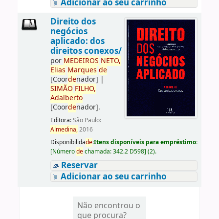
Adicionar ao seu carrinho
Direito dos
negócios
aplicado: dos
direitos conexos/
por
ME
DE
IROS
NETO,
Elias
Marques
de
[Coor
de
nador]
|
SIMÃO
FILHO,
Adalberto
[Coor
de
nador]
.
Editora:
São Paulo:
Almedina,
2016
Disponibilida
de
:
Itens disponíveis para empréstimo:
[
Número
de
chamada:
342.2 D598
]
(2).
Reservar
Adicionar ao seu carrinho
Não encontrou o
que procura?