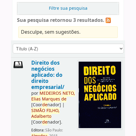
Filtre sua pesquisa
Sua pesquisa retornou 3 resultados.
Desculpe, sem sugestões.
Direito dos
negócios
aplicado: do
direito
empresarial/
por
ME
DE
IROS
NETO,
Elias
Marques
de
[Coor
de
nador]
|
SIMÃO
FILHO,
Adalberto
[Coor
de
nador]
.
Editora:
São Paulo: