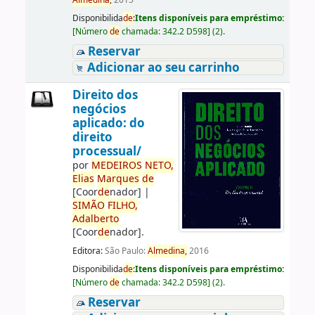
Almedina,
2015
Disponibilida
de
:
Itens disponíveis para empréstimo:
[
Número
de
chamada:
342.2 D598
]
(2).
Reservar
Adicionar ao seu carrinho
Direito dos
negócios
aplicado: do
direito
processual/
por
ME
DE
IROS
NETO,
Elias
Marques
de
[Coor
de
nador]
|
SIMÃO
FILHO,
Adalberto
[Coor
de
nador]
.
Editora:
São Paulo:
Almedina,
2016
Disponibilida
de
:
Itens disponíveis para empréstimo:
[
Número
de
chamada:
342.2 D598
]
(2).
Reservar