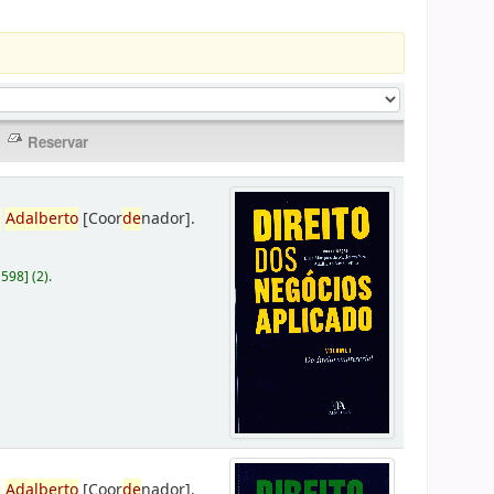
,
Adalberto
[Coor
de
nador]
.
D598
]
(2).
,
Adalberto
[Coor
de
nador]
.