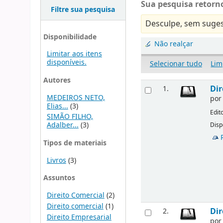
Sua pesquisa retorno
Filtre sua pesquisa
Desculpe, sem suges
Disponibilidade
Não realçar
Limitar aos itens
disponíveis.
Selecionar tudo
Lim
Autores
Dir
1.
MEDEIROS NETO,
po
Elias...
(3)
Edit
SIMÃO FILHO,
Adalber...
(3)
Disp
Tipos de materiais
Livros
(3)
Assuntos
Direito Comercial
(2)
Direito comercial
(1)
Dir
2.
Direito Empresarial
po