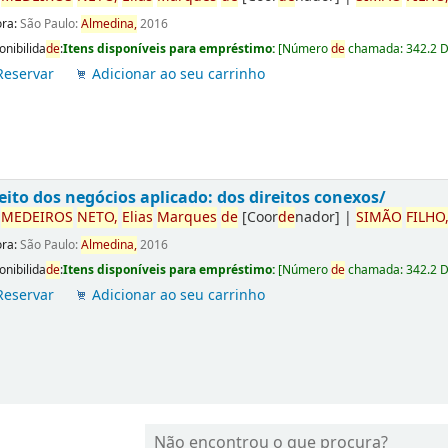
ora:
São Paulo:
Almedina,
2016
onibilida
de
:
Itens disponíveis para empréstimo:
[
Número
de
chamada:
342.2 
Reservar
Adicionar ao seu carrinho
eito dos negócios aplicado: dos direitos conexos/
r
ME
DE
IROS
NETO,
Elias
Marques
de
[Coor
de
nador]
|
SIMÃO
FILHO
ora:
São Paulo:
Almedina,
2016
onibilida
de
:
Itens disponíveis para empréstimo:
[
Número
de
chamada:
342.2 
Reservar
Adicionar ao seu carrinho
Não encontrou o que procura?