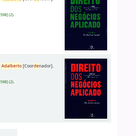
D598
]
(2).
,
Adalberto
[Coor
de
nador]
.
D598
]
(2).