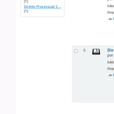
(1)
Edit
Direito Processual C...
(1)
Disp
Dir
3.
po
Edit
Disp