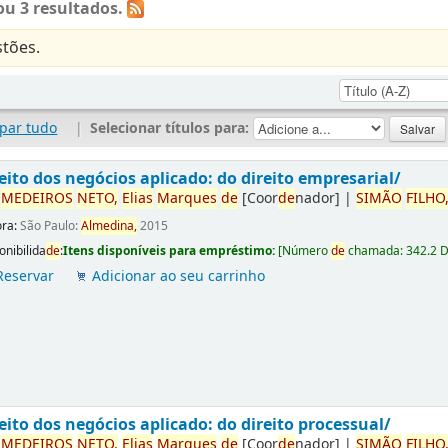
u 3 resultados.
tões.
par tudo
|
Selecionar títulos para:
eito dos negócios aplicado: do direito empresarial/
r
ME
DE
IROS
NETO,
Elias
Marques
de
[Coor
de
nador]
|
SIMÃO
FILHO
ora:
São Paulo:
Almedina,
2015
onibilida
de
:
Itens disponíveis para empréstimo:
[
Número
de
chamada:
342.2 
Reservar
Adicionar ao seu carrinho
eito dos negócios aplicado: do direito processual/
r
ME
DE
IROS
NETO,
Elias
Marques
de
[Coor
de
nador]
|
SIMÃO
FILHO