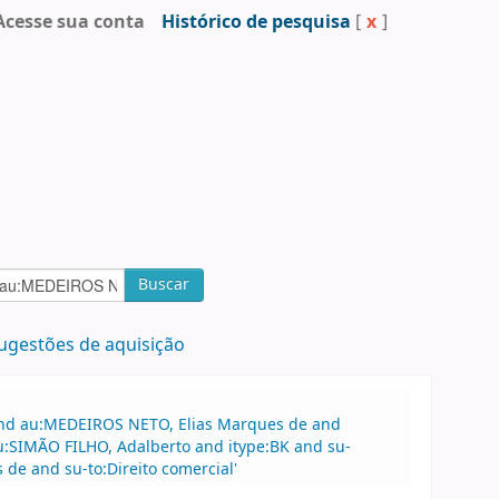
Acesse sua conta
Histórico de pesquisa
[
x
]
Buscar
ugestões de aquisição
 and au:MEDEIROS NETO, Elias Marques de and
u:SIMÃO FILHO, Adalberto and itype:BK and su-
de and su-to:Direito comercial'