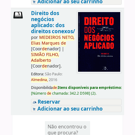
Adicionar ao seu carrinho
Direito dos
negócios
aplicado: dos
direitos conexos/
por
ME
DE
IROS
NETO,
Elias
Marques
de
[Coor
de
nador]
|
SIMÃO
FILHO,
Adalberto
[Coor
de
nador]
.
Editora:
São Paulo:
Almedina,
2016
Disponibilida
de
:
Itens disponíveis para empréstimo:
[
Número
de
chamada:
342.2 D598
]
(2).
Reservar
Adicionar ao seu carrinho
Não encontrou o
que procura?