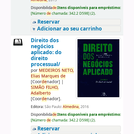
Almedina,
2015
Disponibilida
de
:
Itens disponíveis para empréstimo:
[
Número
de
chamada:
342.2 D598
]
(2).
Reservar
Adicionar ao seu carrinho
Direito dos
negócios
aplicado: do
direito
processual/
por
ME
DE
IROS
NETO,
Elias
Marques
de
[Coor
de
nador]
|
SIMÃO
FILHO,
Adalberto
[Coor
de
nador]
.
Editora:
São Paulo:
Almedina,
2016
Disponibilida
de
:
Itens disponíveis para empréstimo:
[
Número
de
chamada:
342.2 D598
]
(2).
Reservar