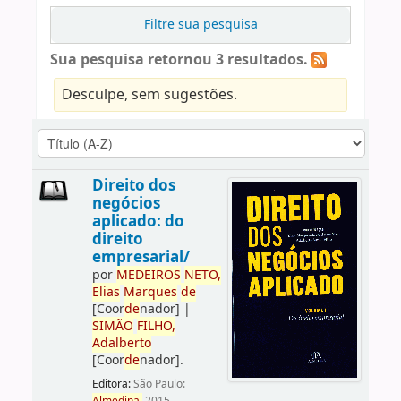
Filtre sua pesquisa
Sua pesquisa retornou 3 resultados.
Desculpe, sem sugestões.
Direito dos
negócios
aplicado: do
direito
empresarial/
por
ME
DE
IROS
NETO,
Elias
Marques
de
[Coor
de
nador]
|
SIMÃO
FILHO,
Adalberto
[Coor
de
nador]
.
Editora:
São Paulo: