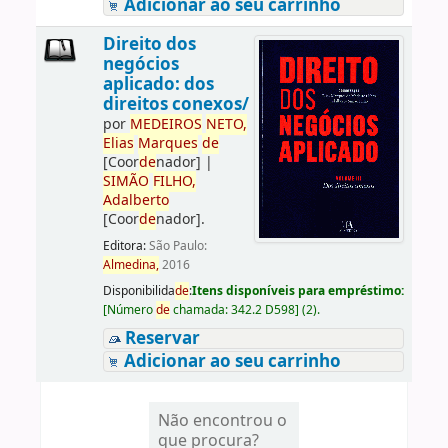
Adicionar ao seu carrinho
Direito dos
negócios
aplicado: dos
direitos conexos/
por
ME
DE
IROS
NETO,
Elias
Marques
de
[Coor
de
nador]
|
SIMÃO
FILHO,
Adalberto
[Coor
de
nador]
.
Editora:
São Paulo:
Almedina,
2016
Disponibilida
de
:
Itens disponíveis para empréstimo:
[
Número
de
chamada:
342.2 D598
]
(2).
Reservar
Adicionar ao seu carrinho
Não encontrou o
que procura?