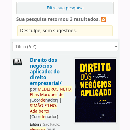
Filtre sua pesquisa
Sua pesquisa retornou 3 resultados.
Desculpe, sem sugestões.
Direito dos
negócios
aplicado: do
direito
empresarial/
por
ME
DE
IROS
NETO,
Elias
Marques
de
[Coor
de
nador]
|
SIMÃO
FILHO,
Adalberto
[Coor
de
nador]
.
Editora:
São Paulo: