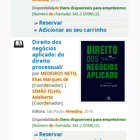
Almedina,
2015
Disponibilida
de
:
Itens disponíveis para empréstimo:
[
Número
de
chamada:
342.2 D598
]
(2).
Reservar
Adicionar ao seu carrinho
Direito dos
negócios
aplicado: do
direito
processual/
por
ME
DE
IROS
NETO,
Elias
Marques
de
[Coor
de
nador]
|
SIMÃO
FILHO,
Adalberto
[Coor
de
nador]
.
Editora:
São Paulo:
Almedina,
2016
Disponibilida
de
:
Itens disponíveis para empréstimo:
[
Número
de
chamada:
342.2 D598
]
(2).
Reservar