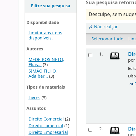
Sua pesquisa retorno
Filtre sua pesquisa
Desculpe, sem suges
Disponibilidade
Não realçar
Limitar aos itens
disponíveis.
Selecionar tudo
Lim
Autores
Dir
1.
MEDEIROS NETO,
po
Elias...
(3)
Edit
SIMÃO FILHO,
Adalber...
(3)
Disp
Tipos de materiais
Livros
(3)
Assuntos
Direito Comercial
(2)
Direito comercial
(1)
Dir
2.
Direito Empresarial
po