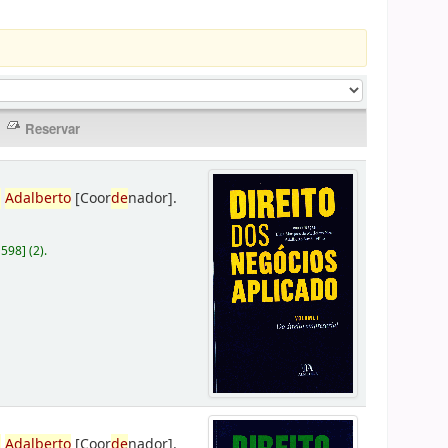
,
Adalberto
[Coor
de
nador]
.
D598
]
(2).
,
Adalberto
[Coor
de
nador]
.