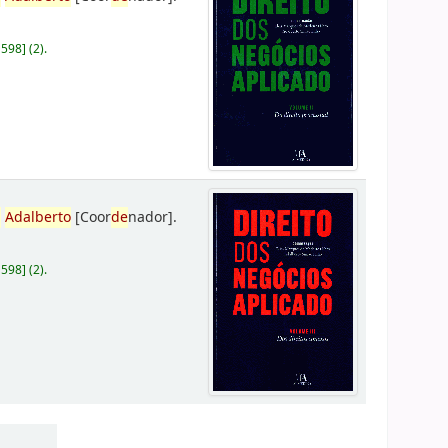
D598
]
(2).
,
Adalberto
[Coor
de
nador]
.
D598
]
(2).