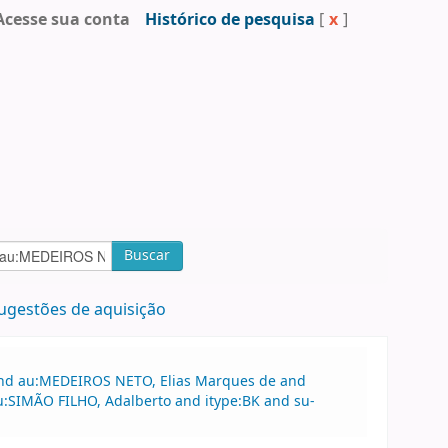
Acesse sua conta
Histórico de pesquisa
[
x
]
Buscar
ugestões de aquisição
 and au:MEDEIROS NETO, Elias Marques de and
u:SIMÃO FILHO, Adalberto and itype:BK and su-