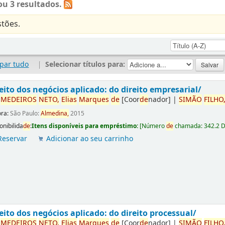
u 3 resultados.
tões.
par tudo
|
Selecionar títulos para:
eito dos negócios aplicado: do direito empresarial/
r
ME
DE
IROS
NETO,
Elias
Marques
de
[Coor
de
nador]
|
SIMÃO
FILHO
ora:
São Paulo:
Almedina,
2015
onibilida
de
:
Itens disponíveis para empréstimo:
[
Número
de
chamada:
342.2 
Reservar
Adicionar ao seu carrinho
eito dos negócios aplicado: do direito processual/
r
ME
DE
IROS
NETO,
Elias
Marques
de
[Coor
de
nador]
|
SIMÃO
FILHO