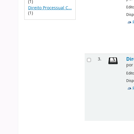
(1)
Edit
Direito Processual C...
(1)
Disp
Dir
3.
po
Edit
Disp