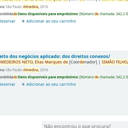
ora:
São Paulo:
Almedina,
2016
onibilida
de
:
Itens disponíveis para empréstimo:
[
Número
de
chamada:
342.2 
Reservar
Adicionar ao seu carrinho
eito dos negócios aplicado: dos direitos conexos/
r
ME
DE
IROS
NETO,
Elias
Marques
de
[Coor
de
nador]
|
SIMÃO
FILHO
ora:
São Paulo:
Almedina,
2016
onibilida
de
:
Itens disponíveis para empréstimo:
[
Número
de
chamada:
342.2 
Reservar
Adicionar ao seu carrinho
Não encontrou o que procura?