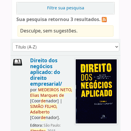
Filtre sua pesquisa
Sua pesquisa retornou 3 resultados.
Desculpe, sem sugestões.
Direito dos
negócios
aplicado: do
direito
empresarial/
por
ME
DE
IROS
NETO,
Elias
Marques
de
[Coor
de
nador]
|
SIMÃO
FILHO,
Adalberto
[Coor
de
nador]
.
Editora:
São Paulo: