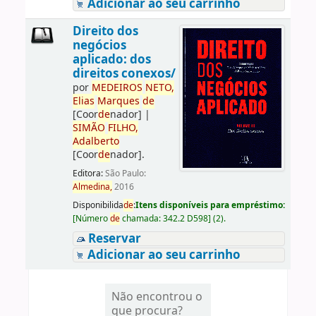
Adicionar ao seu carrinho
Direito dos
negócios
aplicado: dos
direitos conexos/
por
ME
DE
IROS
NETO,
Elias
Marques
de
[Coor
de
nador]
|
SIMÃO
FILHO,
Adalberto
[Coor
de
nador]
.
Editora:
São Paulo:
Almedina,
2016
Disponibilida
de
:
Itens disponíveis para empréstimo:
[
Número
de
chamada:
342.2 D598
]
(2).
Reservar
Adicionar ao seu carrinho
Não encontrou o
que procura?