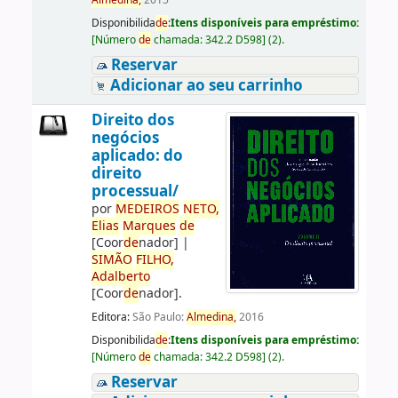
Almedina,
2015
Disponibilida
de
:
Itens disponíveis para empréstimo:
[
Número
de
chamada:
342.2 D598
]
(2).
Reservar
Adicionar ao seu carrinho
Direito dos
negócios
aplicado: do
direito
processual/
por
ME
DE
IROS
NETO,
Elias
Marques
de
[Coor
de
nador]
|
SIMÃO
FILHO,
Adalberto
[Coor
de
nador]
.
Editora:
São Paulo:
Almedina,
2016
Disponibilida
de
:
Itens disponíveis para empréstimo:
[
Número
de
chamada:
342.2 D598
]
(2).
Reservar