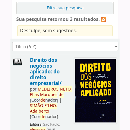
Filtre sua pesquisa
Sua pesquisa retornou 3 resultados.
Desculpe, sem sugestões.
Direito dos
negócios
aplicado: do
direito
empresarial/
por
ME
DE
IROS
NETO,
Elias
Marques
de
[Coor
de
nador]
|
SIMÃO
FILHO,
Adalberto
[Coor
de
nador]
.
Editora:
São Paulo: