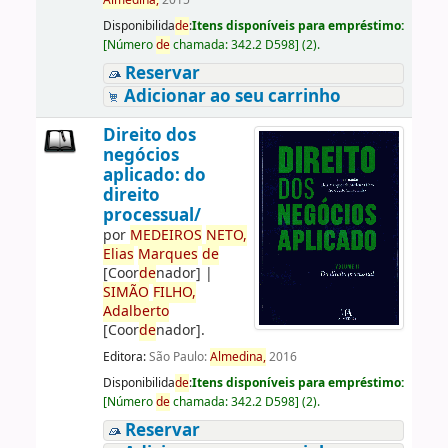
Almedina,
2015
Disponibilida
de
:
Itens disponíveis para empréstimo:
[
Número
de
chamada:
342.2 D598
]
(2).
Reservar
Adicionar ao seu carrinho
Direito dos
negócios
aplicado: do
direito
processual/
por
ME
DE
IROS
NETO,
Elias
Marques
de
[Coor
de
nador]
|
SIMÃO
FILHO,
Adalberto
[Coor
de
nador]
.
Editora:
São Paulo:
Almedina,
2016
Disponibilida
de
:
Itens disponíveis para empréstimo:
[
Número
de
chamada:
342.2 D598
]
(2).
Reservar