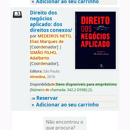
Adicionar ao seu carrinho
Direito dos
negócios
aplicado: dos
direitos conexos/
por
ME
DE
IROS
NETO,
Elias
Marques
de
[Coor
de
nador]
|
SIMÃO
FILHO,
Adalberto
[Coor
de
nador]
.
Editora:
São Paulo:
Almedina,
2016
Disponibilida
de
:
Itens disponíveis para empréstimo:
[
Número
de
chamada:
342.2 D598
]
(2).
Reservar
Adicionar ao seu carrinho
Não encontrou o
que procura?