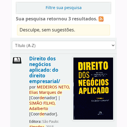
Filtre sua pesquisa
Sua pesquisa retornou 3 resultados.
Desculpe, sem sugestões.
Direito dos
negócios
aplicado: do
direito
empresarial/
por
ME
DE
IROS
NETO,
Elias
Marques
de
[Coor
de
nador]
|
SIMÃO
FILHO,
Adalberto
[Coor
de
nador]
.
Editora:
São Paulo: