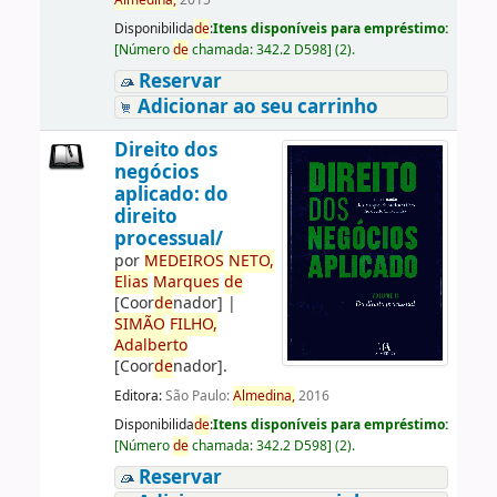
Almedina,
2015
Disponibilida
de
:
Itens disponíveis para empréstimo:
[
Número
de
chamada:
342.2 D598
]
(2).
Reservar
Adicionar ao seu carrinho
Direito dos
negócios
aplicado: do
direito
processual/
por
ME
DE
IROS
NETO,
Elias
Marques
de
[Coor
de
nador]
|
SIMÃO
FILHO,
Adalberto
[Coor
de
nador]
.
Editora:
São Paulo:
Almedina,
2016
Disponibilida
de
:
Itens disponíveis para empréstimo:
[
Número
de
chamada:
342.2 D598
]
(2).
Reservar