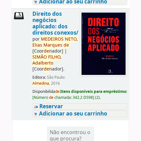
Adicionar ao seu carrinho
Direito dos
negócios
aplicado: dos
direitos conexos/
por
ME
DE
IROS
NETO,
Elias
Marques
de
[Coor
de
nador]
|
SIMÃO
FILHO,
Adalberto
[Coor
de
nador]
.
Editora:
São Paulo:
Almedina,
2016
Disponibilida
de
:
Itens disponíveis para empréstimo:
[
Número
de
chamada:
342.2 D598
]
(2).
Reservar
Adicionar ao seu carrinho
Não encontrou o
que procura?