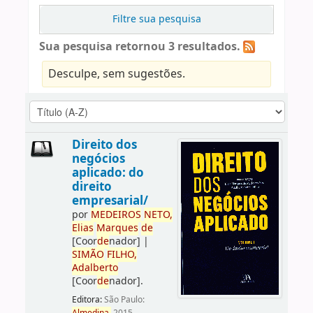
Filtre sua pesquisa
Sua pesquisa retornou 3 resultados.
Desculpe, sem sugestões.
Direito dos
negócios
aplicado: do
direito
empresarial/
por
ME
DE
IROS
NETO,
Elias
Marques
de
[Coor
de
nador]
|
SIMÃO
FILHO,
Adalberto
[Coor
de
nador]
.
Editora:
São Paulo: