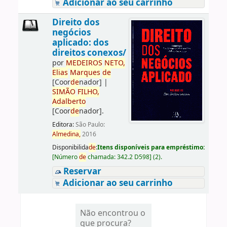
Adicionar ao seu carrinho
Direito dos
negócios
aplicado: dos
direitos conexos/
por
ME
DE
IROS
NETO,
Elias
Marques
de
[Coor
de
nador]
|
SIMÃO
FILHO,
Adalberto
[Coor
de
nador]
.
Editora:
São Paulo:
Almedina,
2016
Disponibilida
de
:
Itens disponíveis para empréstimo:
[
Número
de
chamada:
342.2 D598
]
(2).
Reservar
Adicionar ao seu carrinho
Não encontrou o
que procura?