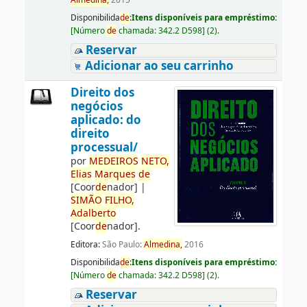
Almedina,
2015
Disponibilida
de
:
Itens disponíveis para empréstimo:
[
Número
de
chamada:
342.2 D598
]
(2).
Reservar
Adicionar ao seu carrinho
Direito dos
negócios
aplicado: do
direito
processual/
por
ME
DE
IROS
NETO,
Elias
Marques
de
[Coor
de
nador]
|
SIMÃO
FILHO,
Adalberto
[Coor
de
nador]
.
Editora:
São Paulo:
Almedina,
2016
Disponibilida
de
:
Itens disponíveis para empréstimo:
[
Número
de
chamada:
342.2 D598
]
(2).
Reservar