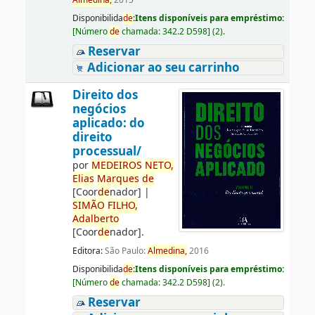
Almedina,
2015
Disponibilida
de
:
Itens disponíveis para empréstimo:
[
Número
de
chamada:
342.2 D598
]
(2).
Reservar
Adicionar ao seu carrinho
Direito dos
negócios
aplicado: do
direito
processual/
por
ME
DE
IROS
NETO,
Elias
Marques
de
[Coor
de
nador]
|
SIMÃO
FILHO,
Adalberto
[Coor
de
nador]
.
Editora:
São Paulo:
Almedina,
2016
Disponibilida
de
:
Itens disponíveis para empréstimo:
[
Número
de
chamada:
342.2 D598
]
(2).
Reservar