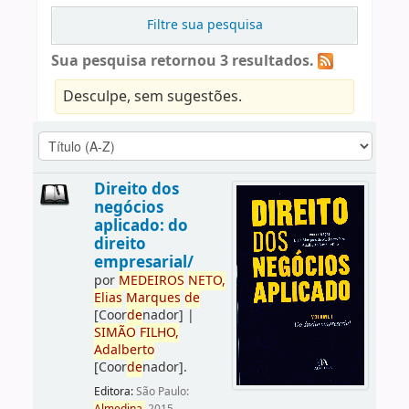
Filtre sua pesquisa
Sua pesquisa retornou 3 resultados.
Desculpe, sem sugestões.
Direito dos
negócios
aplicado: do
direito
empresarial/
por
ME
DE
IROS
NETO,
Elias
Marques
de
[Coor
de
nador]
|
SIMÃO
FILHO,
Adalberto
[Coor
de
nador]
.
Editora:
São Paulo: