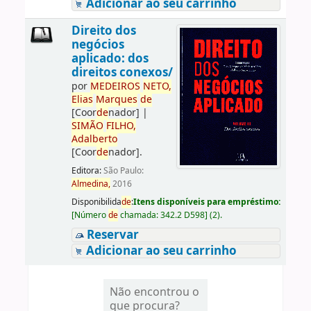
Adicionar ao seu carrinho
Direito dos
negócios
aplicado: dos
direitos conexos/
por
ME
DE
IROS
NETO,
Elias
Marques
de
[Coor
de
nador]
|
SIMÃO
FILHO,
Adalberto
[Coor
de
nador]
.
Editora:
São Paulo:
Almedina,
2016
Disponibilida
de
:
Itens disponíveis para empréstimo:
[
Número
de
chamada:
342.2 D598
]
(2).
Reservar
Adicionar ao seu carrinho
Não encontrou o
que procura?