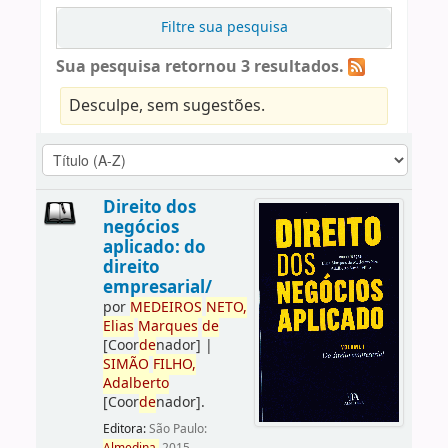
Filtre sua pesquisa
Sua pesquisa retornou 3 resultados.
Desculpe, sem sugestões.
Direito dos
negócios
aplicado: do
direito
empresarial/
por
ME
DE
IROS
NETO,
Elias
Marques
de
[Coor
de
nador]
|
SIMÃO
FILHO,
Adalberto
[Coor
de
nador]
.
Editora:
São Paulo: