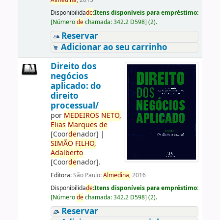
Almedina,
2015
Disponibilida
de
:
Itens disponíveis para empréstimo:
[
Número
de
chamada:
342.2 D598
]
(2).
Reservar
Adicionar ao seu carrinho
Direito dos
negócios
aplicado: do
direito
processual/
por
ME
DE
IROS
NETO,
Elias
Marques
de
[Coor
de
nador]
|
SIMÃO
FILHO,
Adalberto
[Coor
de
nador]
.
Editora:
São Paulo:
Almedina,
2016
Disponibilida
de
:
Itens disponíveis para empréstimo:
[
Número
de
chamada:
342.2 D598
]
(2).
Reservar