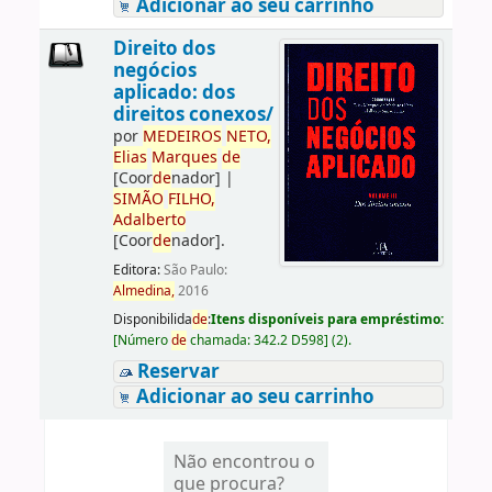
Adicionar ao seu carrinho
Direito dos
negócios
aplicado: dos
direitos conexos/
por
ME
DE
IROS
NETO,
Elias
Marques
de
[Coor
de
nador]
|
SIMÃO
FILHO,
Adalberto
[Coor
de
nador]
.
Editora:
São Paulo:
Almedina,
2016
Disponibilida
de
:
Itens disponíveis para empréstimo:
[
Número
de
chamada:
342.2 D598
]
(2).
Reservar
Adicionar ao seu carrinho
Não encontrou o
que procura?