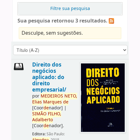
Filtre sua pesquisa
Sua pesquisa retornou 3 resultados.
Desculpe, sem sugestões.
Direito dos
negócios
aplicado: do
direito
empresarial/
por
ME
DE
IROS
NETO,
Elias
Marques
de
[Coor
de
nador]
|
SIMÃO
FILHO,
Adalberto
[Coor
de
nador]
.
Editora:
São Paulo: