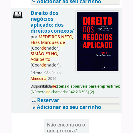
Adicionar ao seu carrinho
Direito dos
negócios
aplicado: dos
direitos conexos/
por
ME
DE
IROS
NETO,
Elias
Marques
de
[Coor
de
nador]
|
SIMÃO
FILHO,
Adalberto
[Coor
de
nador]
.
Editora:
São Paulo:
Almedina,
2016
Disponibilida
de
:
Itens disponíveis para empréstimo:
[
Número
de
chamada:
342.2 D598
]
(2).
Reservar
Adicionar ao seu carrinho
Não encontrou o
que procura?