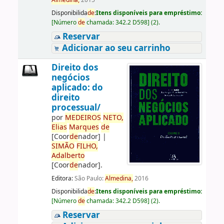
Almedina,
2015
Disponibilida
de
:
Itens disponíveis para empréstimo:
[
Número
de
chamada:
342.2 D598
]
(2).
Reservar
Adicionar ao seu carrinho
Direito dos
negócios
aplicado: do
direito
processual/
por
ME
DE
IROS
NETO,
Elias
Marques
de
[Coor
de
nador]
|
SIMÃO
FILHO,
Adalberto
[Coor
de
nador]
.
Editora:
São Paulo:
Almedina,
2016
Disponibilida
de
:
Itens disponíveis para empréstimo:
[
Número
de
chamada:
342.2 D598
]
(2).
Reservar