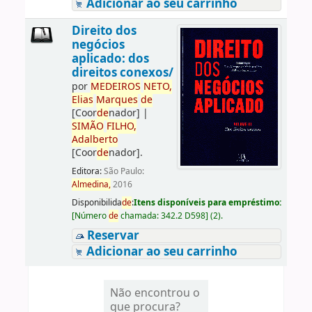
Adicionar ao seu carrinho
Direito dos
negócios
aplicado: dos
direitos conexos/
por
ME
DE
IROS
NETO,
Elias
Marques
de
[Coor
de
nador]
|
SIMÃO
FILHO,
Adalberto
[Coor
de
nador]
.
Editora:
São Paulo:
Almedina,
2016
Disponibilida
de
:
Itens disponíveis para empréstimo:
[
Número
de
chamada:
342.2 D598
]
(2).
Reservar
Adicionar ao seu carrinho
Não encontrou o
que procura?