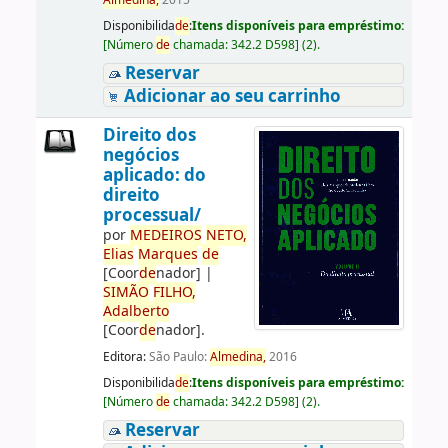
Almedina,
2015
Disponibilida
de
:
Itens disponíveis para empréstimo:
[
Número
de
chamada:
342.2 D598
]
(2).
Reservar
Adicionar ao seu carrinho
Direito dos
negócios
aplicado: do
direito
processual/
por
ME
DE
IROS
NETO,
Elias
Marques
de
[Coor
de
nador]
|
SIMÃO
FILHO,
Adalberto
[Coor
de
nador]
.
Editora:
São Paulo:
Almedina,
2016
Disponibilida
de
:
Itens disponíveis para empréstimo:
[
Número
de
chamada:
342.2 D598
]
(2).
Reservar