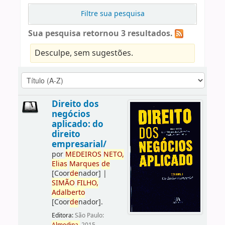
Filtre sua pesquisa
Sua pesquisa retornou 3 resultados.
Desculpe, sem sugestões.
Direito dos
negócios
aplicado: do
direito
empresarial/
por
ME
DE
IROS
NETO,
Elias
Marques
de
[Coor
de
nador]
|
SIMÃO
FILHO,
Adalberto
[Coor
de
nador]
.
Editora:
São Paulo: