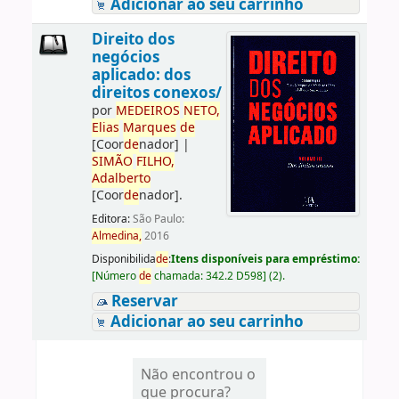
Adicionar ao seu carrinho
Direito dos
negócios
aplicado: dos
direitos conexos/
por
ME
DE
IROS
NETO,
Elias
Marques
de
[Coor
de
nador]
|
SIMÃO
FILHO,
Adalberto
[Coor
de
nador]
.
Editora:
São Paulo:
Almedina,
2016
Disponibilida
de
:
Itens disponíveis para empréstimo:
[
Número
de
chamada:
342.2 D598
]
(2).
Reservar
Adicionar ao seu carrinho
Não encontrou o
que procura?