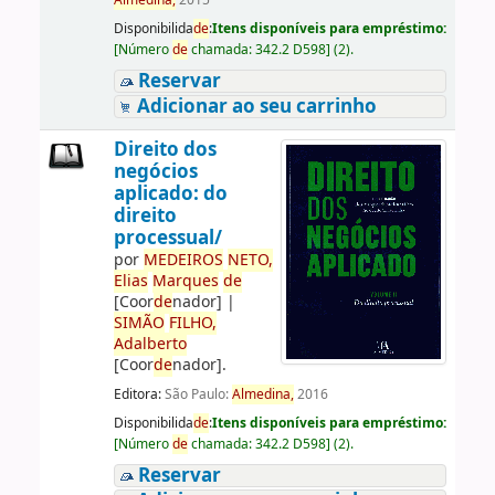
Almedina,
2015
Disponibilida
de
:
Itens disponíveis para empréstimo:
[
Número
de
chamada:
342.2 D598
]
(2).
Reservar
Adicionar ao seu carrinho
Direito dos
negócios
aplicado: do
direito
processual/
por
ME
DE
IROS
NETO,
Elias
Marques
de
[Coor
de
nador]
|
SIMÃO
FILHO,
Adalberto
[Coor
de
nador]
.
Editora:
São Paulo:
Almedina,
2016
Disponibilida
de
:
Itens disponíveis para empréstimo:
[
Número
de
chamada:
342.2 D598
]
(2).
Reservar