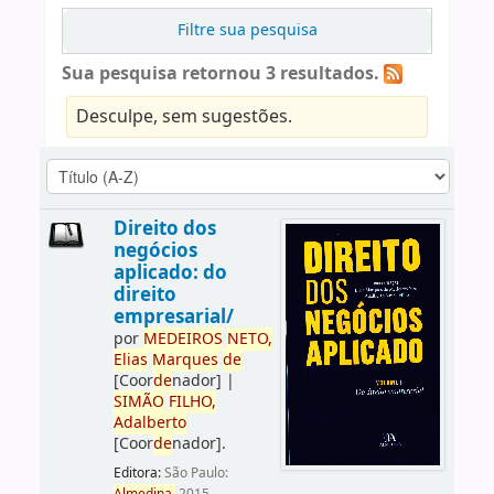
Filtre sua pesquisa
Sua pesquisa retornou 3 resultados.
Desculpe, sem sugestões.
Direito dos
negócios
aplicado: do
direito
empresarial/
por
ME
DE
IROS
NETO,
Elias
Marques
de
[Coor
de
nador]
|
SIMÃO
FILHO,
Adalberto
[Coor
de
nador]
.
Editora:
São Paulo: