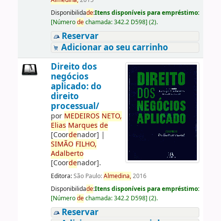
Almedina,
2015
Disponibilida
de
:
Itens disponíveis para empréstimo:
[
Número
de
chamada:
342.2 D598
]
(2).
Reservar
Adicionar ao seu carrinho
Direito dos
negócios
aplicado: do
direito
processual/
por
ME
DE
IROS
NETO,
Elias
Marques
de
[Coor
de
nador]
|
SIMÃO
FILHO,
Adalberto
[Coor
de
nador]
.
Editora:
São Paulo:
Almedina,
2016
Disponibilida
de
:
Itens disponíveis para empréstimo:
[
Número
de
chamada:
342.2 D598
]
(2).
Reservar