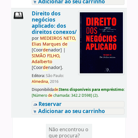
Adicionar ao seu carrinho
Direito dos
negócios
aplicado: dos
direitos conexos/
por
ME
DE
IROS
NETO,
Elias
Marques
de
[Coor
de
nador]
|
SIMÃO
FILHO,
Adalberto
[Coor
de
nador]
.
Editora:
São Paulo:
Almedina,
2016
Disponibilida
de
:
Itens disponíveis para empréstimo:
[
Número
de
chamada:
342.2 D598
]
(2).
Reservar
Adicionar ao seu carrinho
Não encontrou o
que procura?