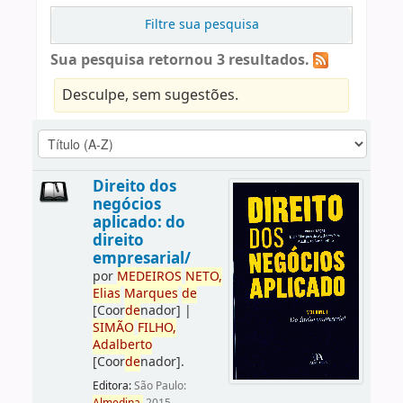
Filtre sua pesquisa
Sua pesquisa retornou 3 resultados.
Desculpe, sem sugestões.
Direito dos
negócios
aplicado: do
direito
empresarial/
por
ME
DE
IROS
NETO,
Elias
Marques
de
[Coor
de
nador]
|
SIMÃO
FILHO,
Adalberto
[Coor
de
nador]
.
Editora:
São Paulo: