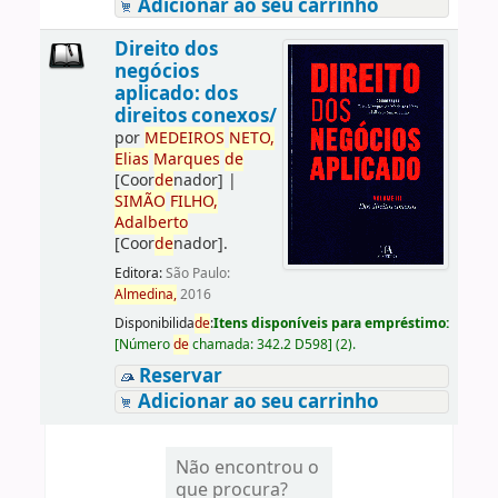
Adicionar ao seu carrinho
Direito dos
negócios
aplicado: dos
direitos conexos/
por
ME
DE
IROS
NETO,
Elias
Marques
de
[Coor
de
nador]
|
SIMÃO
FILHO,
Adalberto
[Coor
de
nador]
.
Editora:
São Paulo:
Almedina,
2016
Disponibilida
de
:
Itens disponíveis para empréstimo:
[
Número
de
chamada:
342.2 D598
]
(2).
Reservar
Adicionar ao seu carrinho
Não encontrou o
que procura?