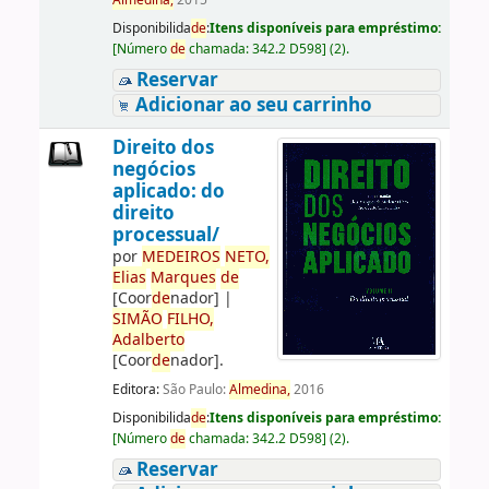
Almedina,
2015
Disponibilida
de
:
Itens disponíveis para empréstimo:
[
Número
de
chamada:
342.2 D598
]
(2).
Reservar
Adicionar ao seu carrinho
Direito dos
negócios
aplicado: do
direito
processual/
por
ME
DE
IROS
NETO,
Elias
Marques
de
[Coor
de
nador]
|
SIMÃO
FILHO,
Adalberto
[Coor
de
nador]
.
Editora:
São Paulo:
Almedina,
2016
Disponibilida
de
:
Itens disponíveis para empréstimo:
[
Número
de
chamada:
342.2 D598
]
(2).
Reservar