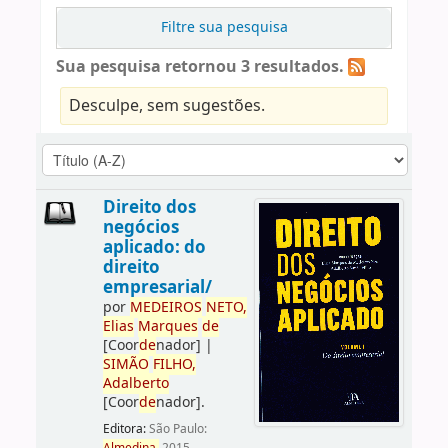
Filtre sua pesquisa
Sua pesquisa retornou 3 resultados.
Desculpe, sem sugestões.
Direito dos
negócios
aplicado: do
direito
empresarial/
por
ME
DE
IROS
NETO,
Elias
Marques
de
[Coor
de
nador]
|
SIMÃO
FILHO,
Adalberto
[Coor
de
nador]
.
Editora:
São Paulo: