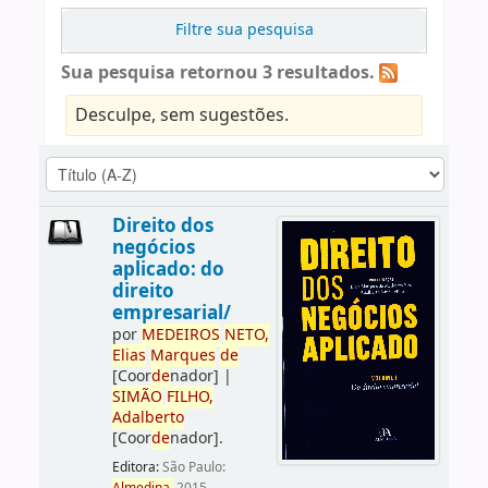
Filtre sua pesquisa
Sua pesquisa retornou 3 resultados.
Desculpe, sem sugestões.
Direito dos
negócios
aplicado: do
direito
empresarial/
por
ME
DE
IROS
NETO,
Elias
Marques
de
[Coor
de
nador]
|
SIMÃO
FILHO,
Adalberto
[Coor
de
nador]
.
Editora:
São Paulo: