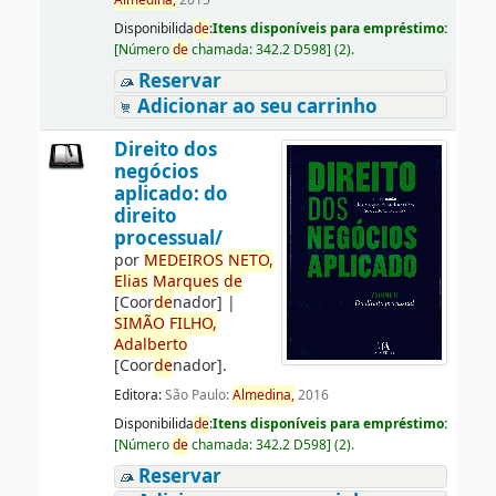
Almedina,
2015
Disponibilida
de
:
Itens disponíveis para empréstimo:
[
Número
de
chamada:
342.2 D598
]
(2).
Reservar
Adicionar ao seu carrinho
Direito dos
negócios
aplicado: do
direito
processual/
por
ME
DE
IROS
NETO,
Elias
Marques
de
[Coor
de
nador]
|
SIMÃO
FILHO,
Adalberto
[Coor
de
nador]
.
Editora:
São Paulo:
Almedina,
2016
Disponibilida
de
:
Itens disponíveis para empréstimo:
[
Número
de
chamada:
342.2 D598
]
(2).
Reservar