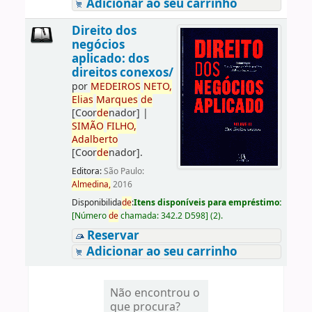
Adicionar ao seu carrinho
Direito dos
negócios
aplicado: dos
direitos conexos/
por
ME
DE
IROS
NETO,
Elias
Marques
de
[Coor
de
nador]
|
SIMÃO
FILHO,
Adalberto
[Coor
de
nador]
.
Editora:
São Paulo:
Almedina,
2016
Disponibilida
de
:
Itens disponíveis para empréstimo:
[
Número
de
chamada:
342.2 D598
]
(2).
Reservar
Adicionar ao seu carrinho
Não encontrou o
que procura?