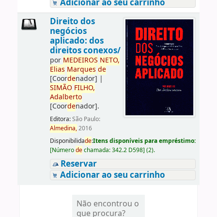
Adicionar ao seu carrinho
Direito dos
negócios
aplicado: dos
direitos conexos/
por
ME
DE
IROS
NETO,
Elias
Marques
de
[Coor
de
nador]
|
SIMÃO
FILHO,
Adalberto
[Coor
de
nador]
.
Editora:
São Paulo:
Almedina,
2016
Disponibilida
de
:
Itens disponíveis para empréstimo:
[
Número
de
chamada:
342.2 D598
]
(2).
Reservar
Adicionar ao seu carrinho
Não encontrou o
que procura?