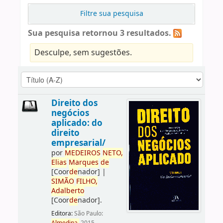
Filtre sua pesquisa
Sua pesquisa retornou 3 resultados.
Desculpe, sem sugestões.
Direito dos
negócios
aplicado: do
direito
empresarial/
por
ME
DE
IROS
NETO,
Elias
Marques
de
[Coor
de
nador]
|
SIMÃO
FILHO,
Adalberto
[Coor
de
nador]
.
Editora:
São Paulo: