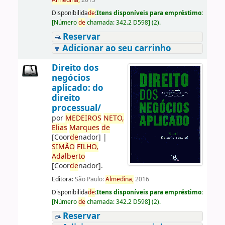
Almedina,
2015
Disponibilida
de
:
Itens disponíveis para empréstimo:
[
Número
de
chamada:
342.2 D598
]
(2).
Reservar
Adicionar ao seu carrinho
Direito dos
negócios
aplicado: do
direito
processual/
por
ME
DE
IROS
NETO,
Elias
Marques
de
[Coor
de
nador]
|
SIMÃO
FILHO,
Adalberto
[Coor
de
nador]
.
Editora:
São Paulo:
Almedina,
2016
Disponibilida
de
:
Itens disponíveis para empréstimo:
[
Número
de
chamada:
342.2 D598
]
(2).
Reservar