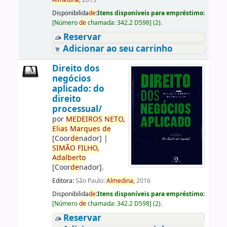
Almedina,
2015
Disponibilida
de
:
Itens disponíveis para empréstimo:
[
Número
de
chamada:
342.2 D598
]
(2).
Reservar
Adicionar ao seu carrinho
Direito dos
negócios
aplicado: do
direito
processual/
por
ME
DE
IROS
NETO,
Elias
Marques
de
[Coor
de
nador]
|
SIMÃO
FILHO,
Adalberto
[Coor
de
nador]
.
Editora:
São Paulo:
Almedina,
2016
Disponibilida
de
:
Itens disponíveis para empréstimo:
[
Número
de
chamada:
342.2 D598
]
(2).
Reservar