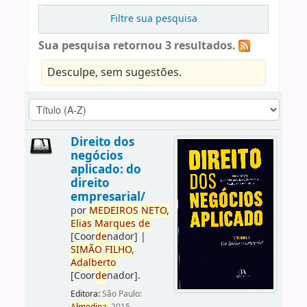
Filtre sua pesquisa
Sua pesquisa retornou 3 resultados.
Desculpe, sem sugestões.
Direito dos
negócios
aplicado: do
direito
empresarial/
por
ME
DE
IROS
NETO,
Elias
Marques
de
[Coor
de
nador]
|
SIMÃO
FILHO,
Adalberto
[Coor
de
nador]
.
Editora:
São Paulo: