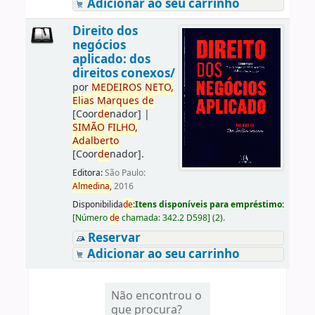
Adicionar ao seu carrinho
Direito dos
negócios
aplicado: dos
direitos conexos/
por
ME
DE
IROS
NETO,
Elias
Marques
de
[Coor
de
nador]
|
SIMÃO
FILHO,
Adalberto
[Coor
de
nador]
.
Editora:
São Paulo:
Almedina,
2016
Disponibilida
de
:
Itens disponíveis para empréstimo:
[
Número
de
chamada:
342.2 D598
]
(2).
Reservar
Adicionar ao seu carrinho
Não encontrou o
que procura?