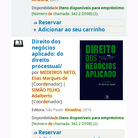
Almedina,
2015
Disponibilida
de
:
Itens disponíveis para empréstimo:
[
Número
de
chamada:
342.2 D598
]
(2).
Reservar
Adicionar ao seu carrinho
Direito dos
negócios
aplicado: do
direito
processual/
por
ME
DE
IROS
NETO,
Elias
Marques
de
[Coor
de
nador]
|
SIMÃO
FILHO,
Adalberto
[Coor
de
nador]
.
Editora:
São Paulo:
Almedina,
2016
Disponibilida
de
:
Itens disponíveis para empréstimo:
[
Número
de
chamada:
342.2 D598
]
(2).
Reservar