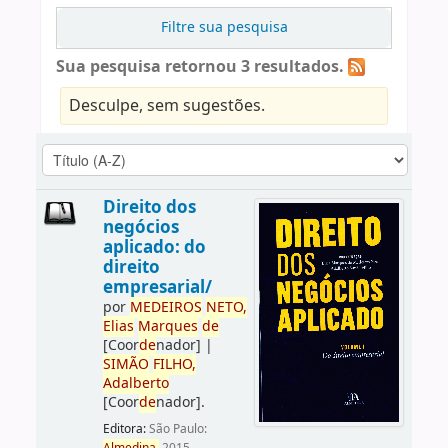
Filtre sua pesquisa
Sua pesquisa retornou 3 resultados.
Desculpe, sem sugestões.
Direito dos
negócios
aplicado: do
direito
empresarial/
por
ME
DE
IROS
NETO,
Elias
Marques
de
[Coor
de
nador]
|
SIMÃO
FILHO,
Adalberto
[Coor
de
nador]
.
Editora:
São Paulo: