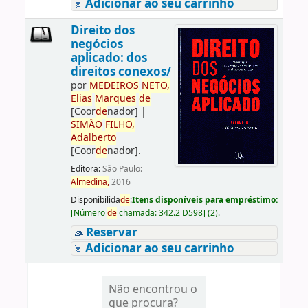
Adicionar ao seu carrinho
Direito dos
negócios
aplicado: dos
direitos conexos/
por
ME
DE
IROS
NETO,
Elias
Marques
de
[Coor
de
nador]
|
SIMÃO
FILHO,
Adalberto
[Coor
de
nador]
.
Editora:
São Paulo:
Almedina,
2016
Disponibilida
de
:
Itens disponíveis para empréstimo:
[
Número
de
chamada:
342.2 D598
]
(2).
Reservar
Adicionar ao seu carrinho
Não encontrou o
que procura?