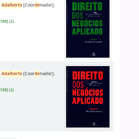
,
Adalberto
[Coor
de
nador]
.
D598
]
(2).
,
Adalberto
[Coor
de
nador]
.
D598
]
(2).