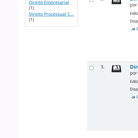
Direito Empresarial
po
(1)
Edit
Direito Processual C...
(1)
Disp
Dir
3.
po
Edit
Disp