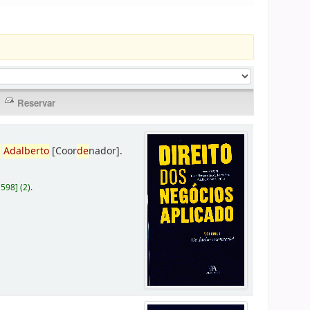
,
Adalberto
[Coor
de
nador]
.
D598
]
(2).