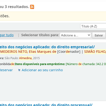
u 3 resultados.
tões.
par tudo
|
Selecionar títulos para:
eito dos negócios aplicado: do direito empresarial/
r
ME
DE
IROS
NETO,
Elias
Marques
de
[Coor
de
nador]
|
SIMÃO
FILHO
ora:
São Paulo:
Almedina,
2015
onibilida
de
:
Itens disponíveis para empréstimo:
[
Número
de
chamada:
342.2 
Reservar
Adicionar ao seu carrinho
eito dos negócios aplicado: do direito processual/