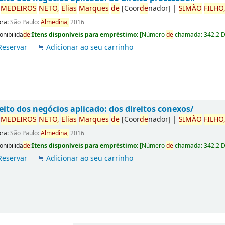
r
ME
DE
IROS
NETO,
Elias
Marques
de
[Coor
de
nador]
|
SIMÃO
FILHO
ora:
São Paulo:
Almedina,
2016
onibilida
de
:
Itens disponíveis para empréstimo:
[
Número
de
chamada:
342.2 
Reservar
Adicionar ao seu carrinho
eito dos negócios aplicado: dos direitos conexos/
r
ME
DE
IROS
NETO,
Elias
Marques
de
[Coor
de
nador]
|
SIMÃO
FILHO
ora:
São Paulo:
Almedina,
2016
onibilida
de
:
Itens disponíveis para empréstimo:
[
Número
de
chamada:
342.2 
Reservar
Adicionar ao seu carrinho