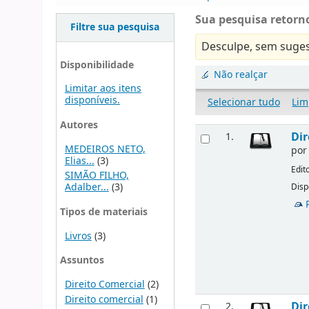
Sua pesquisa retorno
Filtre sua pesquisa
Desculpe, sem suges
Disponibilidade
Não realçar
Limitar aos itens
disponíveis.
Selecionar tudo
Lim
Autores
Dir
1.
MEDEIROS NETO,
po
Elias...
(3)
Edit
SIMÃO FILHO,
Adalber...
(3)
Disp
Tipos de materiais
Livros
(3)
Assuntos
Direito Comercial
(2)
Direito comercial
(1)
Dir
2.